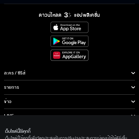
ดาวน์โหลด
แอปพลิเคชั่น
ละคร / ซีรีส์
ละคร/ซีรีส์
รายการ
ซีรีส์นานาชาติ
รายการทั้งหมด
ข่าว
การ์ตูน & เกม
ข่าวทั้งหมด
LIVE
รายการข่าว
ทีวีออนไลน์
เกี่ยวกับเรา
เว็บไซต์นี้ใช้คุกกี้
ข่าวประชาสัมพันธ์
เว็บไซต์นี้ใช้คุกกี้เพื่อวัตถุประสงค์ในการปรับปรุงประสบการณ์ของผู้ใช้ให้ดียิ่งขึ้น