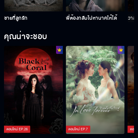
ชายที่ลูกรัก
ชายที่ลูกรัก
พี่ต้องกลับไปหานาคให้ได้
วาสน
คุณน่าจะชอบ
ตอนใหม่
EP.
26
ตอนใหม่
EP.
7
ตอนใ