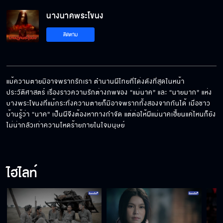
นางนาคพระโขนง
คุณหนูเป็นห่วงกระผมด้วยเหรอขอรับ
ติดตาม
ถ้ามีชีวิตอิสระเหมือนหิ่งห้อย ฉันจะบินหนีไปอยู่กับ
คนที่ฉันรัก
แม้ความตายมิอาจพรากรักเรา ตํานานผีไทยที่โด่งดังที่สุดในหน้า
ประวัติศาสตร์ เรื่องราวความรักต่างภพของ “แม่นาค” และ “นายมาก” แห่ง
บางพระโขนงที่แม้กระทั่งความตายก็มิอาจพรากทั้งสองจากกันได้ เมื่อชาว
ผู้หญิงสวย ๆ ที่ชื่อนาค ดูมึงอยู่นะ
บ้านรู้ว่า “นาค” เป็นผีจึงต้องหาทางกําจัด แต่ต่อให้ผีแม่นาคเฮี้ยนแค่ไหนก็ยัง
ไม่น่ากลัวเท่าความโหดร้ายภายในใจมนุษย์
วาสนาของข้า
ไฮไลท์
พี่ต้องกลับไปหานาคให้ได้