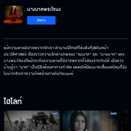
นางนาคพระโขนง
ติดตาม
แม้ความตายมิอาจพรากรักเรา ตํานานผีไทยที่โด่งดังที่สุดในหน้า
ประวัติศาสตร์ เรื่องราวความรักต่างภพของ “แม่นาค” และ “นายมาก” แห่ง
บางพระโขนงที่แม้กระทั่งความตายก็มิอาจพรากทั้งสองจากกันได้ เมื่อชาว
บ้านรู้ว่า “นาค” เป็นผีจึงต้องหาทางกําจัด แต่ต่อให้ผีแม่นาคเฮี้ยนแค่ไหนก็ยัง
ไม่น่ากลัวเท่าความโหดร้ายภายในใจมนุษย์
ไฮไลท์