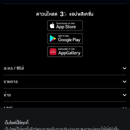
ดาวน์โหลด
แอปพลิเคชั่น
ละคร / ซีรีส์
ละคร/ซีรีส์
รายการ
ซีรีส์นานาชาติ
รายการทั้งหมด
ข่าว
การ์ตูน & เกม
ข่าวทั้งหมด
LIVE
รายการข่าว
ทีวีออนไลน์
เกี่ยวกับเรา
เว็บไซต์นี้ใช้คุกกี้
ข่าวประชาสัมพันธ์
เว็บไซต์นี้ใช้คุกกี้เพื่อวัตถุประสงค์ในการปรับปรุงประสบการณ์ของผู้ใช้ให้ดียิ่งขึ้น