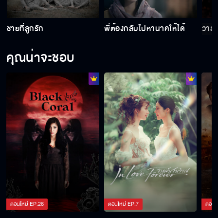
ชายที่ลูกรัก
พี่ต้องกลับไปหานาคให้ได้
วาสน
คุณน่าจะชอบ
ตอนใหม่
EP.
26
ตอนใหม่
EP.
7
ตอนใ