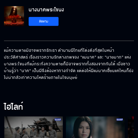
นางนาคพระโขนง
นายมากต้องพาฉันหนี !
ติดตาม
พี่มากทำให้อุ่นใจทุกครั้ง เวลาที่อยู่ใกล้ ๆ
แม้ความตายมิอาจพรากรักเรา ตํานานผีไทยที่โด่งดังที่สุดในหน้า
ประวัติศาสตร์ เรื่องราวความรักต่างภพของ “แม่นาค” และ “นายมาก” แห่ง
บางพระโขนงที่แม้กระทั่งความตายก็มิอาจพรากทั้งสองจากกันได้ เมื่อชาว
ไม่น่าไปรักคนที่ไม่ควรรักเลย
บ้านรู้ว่า “นาค” เป็นผีจึงต้องหาทางกําจัด แต่ต่อให้ผีแม่นาคเฮี้ยนแค่ไหนก็ยัง
ไม่น่ากลัวเท่าความโหดร้ายภายในใจมนุษย์
คุณหนูอย่าทำร้ายตัวเองเลยนะ
ไฮไลท์
คุณหนูเป็นห่วงกระผมด้วยเหรอขอรับ