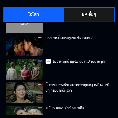
ไฮไลท์
EP อื่นๆ
จะไม่มีสิ่งใดมาพรากความรักของลูกจากพี่มาก
ได้
นายมากต้องมาอยู่ร่วมเรือนกับฉันสิ
ไม่ว่าจะบุกน้ำลุยไฟ ฉันจะไปกับนายทุกที่
ถ้ากระผมห่วงตัวเองมากกว่าคุณหนู คงไม่พาหนี
มาไกลขนาดนี้หรอก
รีบไปกันเถอะ เดี๋ยวใครมาเห็น