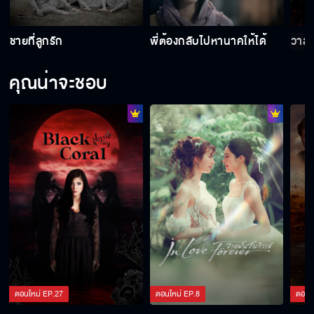
ถ้ามีชีวิตอิสระเหมือนหิ่งห้อย ฉันจะบินหนีไปอยู่กับ
ชายที่ลูกรัก
พี่ต้องกลับไปหานาคให้ได้
วาสน
คนที่ฉันรัก
คุณน่าจะชอบ
ผู้หญิงสวย ๆ ที่ชื่อนาค ดูมึงอยู่นะ
วาสนาของข้า
พี่ต้องกลับไปหานาคให้ได้
ชายที่ลูกรัก
ตอนใหม่
EP.
27
ตอนใหม่
EP.
8
ตอนใ