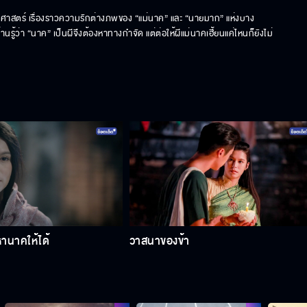
ัติศาสตร์ เรื่องราวความรักต่างภพของ “แม่นาค” และ “นายมาก” แห่งบาง
ู้ว่า “นาค” เป็นผีจึงต้องหาทางกําจัด แต่ต่อให้ผีแม่นาคเฮี้ยนแค่ไหนก็ยังไม่
หานาคให้ได้
วาสนาของข้า