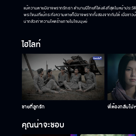
แม้ความตายมิอาจพรากรักเรา ตํานานผีไทยที่โด่งดังที่สุดในหน้าประว
พระโขนงที่แม้กระทั่งความตายก็มิอาจพรากทั้งสองจากกันได้ เมื่อชาวบ้านร
น่ากลัวเท่าความโหดร้ายภายในใจมนุษย์
ไฮไลท์
ชายที่ลูกรัก
พี่ต้องกลับไป
คุณน่าจะชอบ