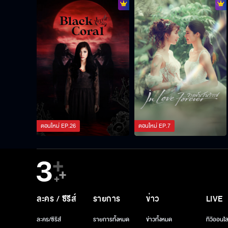
ตอนใหม่
EP.
26
ตอนใหม่
EP.
7
ละคร / ซีรีส์
รายการ
ข่าว
LIVE
ละคร/ซีรีส์
รายการทั้งหมด
ข่าวทั้งหมด
ทีวีออนไล