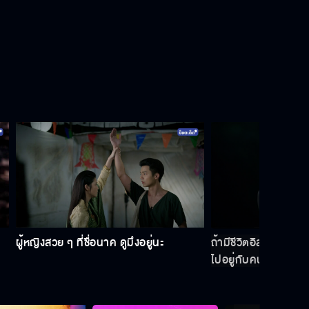
ผู้หญิงสวย ๆ ที่ชื่อนาค ดูมึงอยู่นะ
ถ้ามีชีวิตอิสระเหมือนห
ไปอยู่กับคนที่ฉันรัก