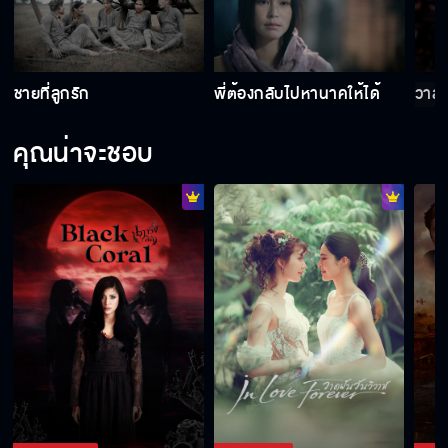
คุณหนูอย่าทำร้ายตัวเองเลยนะ
ชายที่ลูกรัก
พี่ต้องกลับไปหานาคให้ได้
วาสน
คุณน่าจะชอบ
คุณหนูเป็นห่วงกระผมด้วยเหรอขอรับ
ถ้ามีชีวิตอิสระเหมือนหิ่งห้อย ฉันจะบินหนีไปอยู่กับ
คนที่ฉันรัก
ผู้หญิงสวย ๆ ที่ชื่อนาค ดูมึงอยู่นะ
วาสนาของข้า