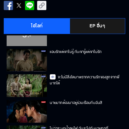
เพราะอีนี่ใช่มั้ย มึงถึงไม่ยอมบวชให้กู
ไฮไลท์
EP อื่นๆ
ทำไมพี่ไม่บอกฉัน ว่าพี่กำลังบวช
แอบรักแต่เขาไม่รู้ กับเขารู้แต่เขาไม่รัก
จะไม่มีสิ่งใดมาพรากความรักของลูกจากพี่
มากได้
นายมากต้องมาอยู่ร่วมเรือนกับฉันสิ
ไม่ว่าจะบุกน้ำลุยไฟ ฉันจะไปกับนายทุกที่