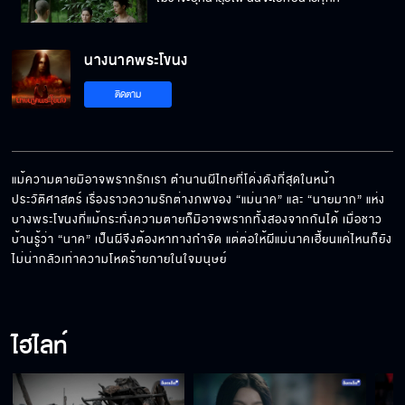
นางนาคพระโขนง
ถ้ากระผมห่วงตัวเองมากกว่าคุณหนู คงไม่พาหนี
ติดตาม
มาไกลขนาดนี้หรอก
รีบไปกันเถอะ เดี๋ยวใครมาเห็น
แม้ความตายมิอาจพรากรักเรา ตํานานผีไทยที่โด่งดังที่สุดในหน้า
ประวัติศาสตร์ เรื่องราวความรักต่างภพของ “แม่นาค” และ “นายมาก” แห่ง
บางพระโขนงที่แม้กระทั่งความตายก็มิอาจพรากทั้งสองจากกันได้ เมื่อชาว
นายมากต้องพาฉันหนี !
บ้านรู้ว่า “นาค” เป็นผีจึงต้องหาทางกําจัด แต่ต่อให้ผีแม่นาคเฮี้ยนแค่ไหนก็ยัง
ไม่น่ากลัวเท่าความโหดร้ายภายในใจมนุษย์
พี่มากทำให้อุ่นใจทุกครั้ง เวลาที่อยู่ใกล้ ๆ
ไฮไลท์
ไม่น่าไปรักคนที่ไม่ควรรักเลย