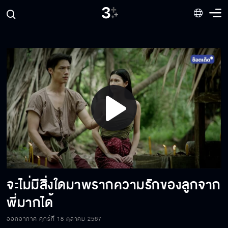
ควายบางตัว น่าจะฉลาดกว่าคนบางคน
ไอ้ผีสารเลว มึงจับเมียกูมาทำไม
อุตส่าห์ทำดีด้วยทุกอย่าง แต่เขาไม่เห็นความดีเลย
Play
พี่ไม่เคยเสียใจเลยที่ได้นาคมาเป็นเมีย
Video
จะไม่มีสิ่งใดมาพรากความรักของลูกจาก
มึงกลัวของจะเสื่อม แล้วลูกกูไม่รักมึงใช่มั้ย
พี่มากได้
ออกอากาศ ศุกร์ที่ 18 ตุลาคม 2567