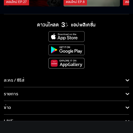
ตอนใหม่
EP.
27
ตอนใหม่
EP.
8
ตอนใ
พี่ต้องกลับไปหานาคให้ได้
ดาวน์โหลด
แอปพลิเคชั่น
ชายที่ลูกรัก
ละคร / ซีรีส์
ละคร/ซีรีส์
รายการ
ซีรีส์นานาชาติ
รายการทั้งหมด
ข่าว
การ์ตูน & เกม
ข่าวทั้งหมด
LIVE
รายการข่าว
ทีวีออนไลน์