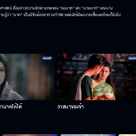
ัติศาสตร์ เรื่องราวความรักต่างภพของ “แม่นาค” และ “นายมาก” แห่งบาง
ู้ว่า “นาค” เป็นผีจึงต้องหาทางกําจัด แต่ต่อให้ผีแม่นาคเฮี้ยนแค่ไหนก็ยังไม่
หานาคให้ได้
วาสนาของข้า