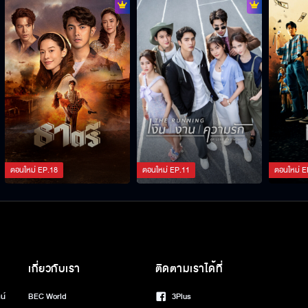
ตอนใหม่
EP.
18
ตอนใหม่
EP.
11
ตอนใหม่
E
เกี่ยวกับเรา
ติดตามเราได้ที่
น์
BEC World
3Plus