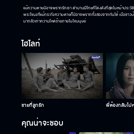
แม้ความตายมิอาจพรากรักเรา ตํานานผีไทยที่โด่งดังที่สุดในหน้าประว
พระโขนงที่แม้กระทั่งความตายก็มิอาจพรากทั้งสองจากกันได้ เมื่อชาวบ้านร
น่ากลัวเท่าความโหดร้ายภายในใจมนุษย์
ไฮไลท์
ชายที่ลูกรัก
พี่ต้องกลับไป
คุณน่าจะชอบ