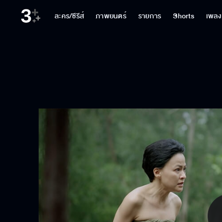
ละคร/ซีรีส์
ภาพยนตร์
รายการ
Shorts
เพลง