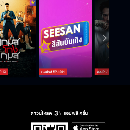
รีบไปกันเถอะ เดี๋ยวใครมาเห็น
นายมากต้องพาฉันหนี !
พี่มากทำให้อุ่นใจทุกครั้ง เวลาที่อยู่ใกล้
P.
13
ตอนใหม่
EP.
1564
ตอนใหม่
EP.
127
ๆ
ไม่น่าไปรักคนที่ไม่ควรรักเลย
ดาวน์โหลด
แอปพลิเคชั่น