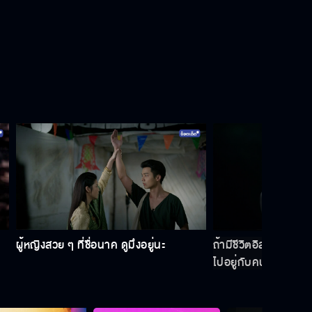
จะไม่มีสิ่งใดมาพรากความรักของลูก
จากพี่มากได้
นายมากต้องมาอยู่ร่วมเรือนกับฉันสิ
ไม่ว่าจะบุกน้ำลุยไฟ ฉันจะไปกับนายทุก
ที่
ผู้หญิงสวย ๆ ที่ชื่อนาค ดูมึงอยู่นะ
ถ้ามีชีวิตอิสระเหมือนห
ถ้ากระผมห่วงตัวเองมากกว่าคุณหนู
ไปอยู่กับคนที่ฉันรัก
คงไม่พาหนีมาไกลขนาดนี้หรอก