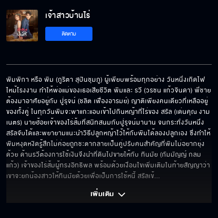
เจ้าสาวบ้านไร่
ขึ้นอยู่กับว่าพิมจะจ่ายยังไง
ติดตาม
ถึงกับจับมือกันเลยเหรอ
พิมพิกา หรือ พิม (ภูริตา สุปินชุมภู) ผู้เพียบพร้อมทุกอย่าง วันหนึ่งเกิดไฟ
ไหม้โรงงาน ทำให้พ่อแม่ของเธอเสียชีวิต พิมและ รวี (วรชน แก้วจินดา) พี่ชาย
ต้องมาอาศัยอยู่กับ ปู่รุจน์ (ชลิต เฟื่องอารมย์) ญาติเพียงคนเดียวที่เหลืออยู่
คุณต้องขอบคุณผมนะ ที่ทำให้เจอครอบครัว
ของทั้งคู่ ในทุกวันพิมจะพาแกะแอบเข้าไปกินหญ้าที่ไร่ของ สรัล (เด่นคุณ งาม
เนตร) นายฮ้อยเจ้าของไร่ส้มที่สนิทสนมกับปู่รุจน์มานาน จนกระทั่งวันหนึ่ง
สรัลจับได้และพยายามแนะนำวิธีปลูกหญ้าไว้ให้กับพิมได้ลองปลูกเอง ซึ่งทำให้
พิมหงุดหงิดรู้สึกไม่ค่อยถูกชะตากลายเป็นคู่ปรับคนสำคัญที่พิมไม่อยากยุ่ง
ด้วย ด้านรวีต้องการใช้เงินจึงนำที่ดินไปขายให้กับ ทินมัย (กัมมัญญ์ กลม
เมื่อให้เมียจัดกระเป๋าให้!!
แก้ว) เจ้าของไร่ส้มผู้ทรงอิทธิพล พร้อมด้วยเงื่อนไขเพิ่มเติมในท้ายสัญญาว่า
เขาจะยกน้องสาวให้ทินมัยด้วยเพื่อเป็นการใช้หนี้ สรัลเข้
... 
เพิ่มเติม 
ฉันอยากได้ไว้ทั้ง 2 คน