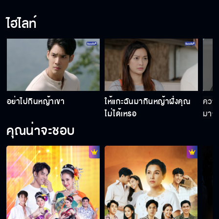
ไฮไลท์
ตายไปได้ก็ดี!!
ทั้งหมดมันเป็นเรื่องโกหก
อย่าไปกินหญ้าเขา
ให้แกะฉันมากินหญ้าฝั่งคุณ
ความ
อาบน้ำล้างนิสัยแย่ ๆ
ไม่ได้เหรอ
มากเ
คุณน่าจะชอบ
อย่ามายุ่งกับเมียกูอีก
จูบที่แก้มผม