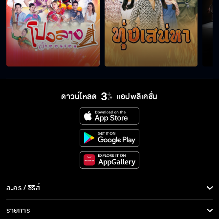
ดาวน์โหลด
แอปพลิเคชั่น
ละคร / ซีรีส์
ละคร/ซีรีส์
รายการ