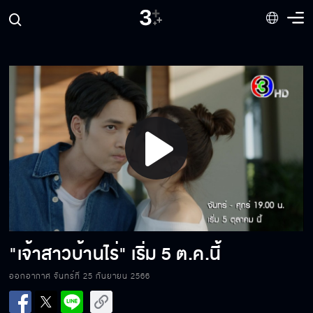
จากนี้ไปคุณเป็นเมียถูกต้องตามกฎหมายแล้วนะ
เรามีเรื่องต้องคุยกันหน่อย
เสร็จฉันแน่!!
Play
Video
คนแบบนี้ใครกล้าเอาทำผัวด้วยหรอ
"เจ้าสาวบ้านไร่" เริ่ม 5 ต.ค.นี้
ผมอยากรู้จักพิม!!
ออกอากาศ จันทร์ที่ 25 กันยายน 2566