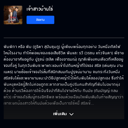
เจ้าสาวบ้านไร่
ติดตาม
พิมพิกา หรือ พิม (ภูริตา สุปินชุมภู) ผู้เพียบพร้อมทุกอย่าง วันหนึ่งเกิดไฟ
ไหม้โรงงาน ทำให้พ่อแม่ของเธอเสียชีวิต พิมและ รวี (วรชน แก้วจินดา) พี่ชาย
ต้องมาอาศัยอยู่กับ ปู่รุจน์ (ชลิต เฟื่องอารมณ์) ญาติเพียงคนเดียวที่เหลืออยู่
ของทั้งคู่ ในทุกวันพิมจะพาแกะแอบเข้าไปกินหญ้าที่ไร่ของ สรัล (เด่นคุณ งาม
เนตร) นายฮ้อยเจ้าของไร่ส้มที่สนิทสนมกับปู่รุจน์มานาน จนกระทั่งวันหนึ่ง
สรัลจับได้และพยายามแนะนำวิธีปลูกหญ้าไว้ให้กับพิมได้ลองปลูกเอง ซึ่งทำให้
พิมหงุดหงิดรู้สึกไม่ค่อยถูกชะตากลายเป็นคู่ปรับคนสำคัญที่พิมไม่อยากยุ่ง
ด้วย ด้านรวีต้องการใช้เงินจึงนำที่ดินไปขายให้กับ ทินมัย (กัมมัญญ์ กลม
แก้ว) เจ้าของไร่ส้มผู้ทรงอิทธิพล พร้อมด้วยเงื่อนไขเพิ่มเติมในท้ายสัญญาว่า
เขาจะยกน้องสาวให้ทินมัยด้วยเพื่อเป็นการใช้หนี้ สรัลเข้
... 
เพิ่มเติม 