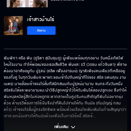
เจ้าสาวบ้านไร่
ตายไปได้ก็ดี!!
ติดตาม
ทั้งหมดมันเป็นเรื่องโกหก
พิมพิกา หรือ พิม (ภูริตา สุปินชุมภู) ผู้เพียบพร้อมทุกอย่าง วันหนึ่งเกิดไฟ
ไหม้โรงงาน ทำให้พ่อแม่ของเธอเสียชีวิต พิมและ รวี (วรชน แก้วจินดา) พี่ชาย
ต้องมาอาศัยอยู่กับ ปู่รุจน์ (ชลิต เฟื่องอารมย์) ญาติเพียงคนเดียวที่เหลืออยู่
อาบน้ำล้างนิสัยแย่ ๆ
ของทั้งคู่ ในทุกวันพิมจะพาแกะแอบเข้าไปกินหญ้าที่ไร่ของ สรัล (เด่นคุณ งาม
เนตร) นายฮ้อยเจ้าของไร่ส้มที่สนิทสนมกับปู่รุจน์มานาน จนกระทั่งวันหนึ่ง
สรัลจับได้และพยายามแนะนำวิธีปลูกหญ้าไว้ให้กับพิมได้ลองปลูกเอง ซึ่งทำให้
พิมหงุดหงิดรู้สึกไม่ค่อยถูกชะตากลายเป็นคู่ปรับคนสำคัญที่พิมไม่อยากยุ่ง
ด้วย ด้านรวีต้องการใช้เงินจึงนำที่ดินไปขายให้กับ ทินมัย (กัมมัญญ์ กลม
อย่ามายุ่งกับเมียกูอีก
แก้ว) เจ้าของไร่ส้มผู้ทรงอิทธิพล พร้อมด้วยเงื่อนไขเพิ่มเติมในท้ายสัญญาว่า
เขาจะยกน้องสาวให้ทินมัยด้วยเพื่อเป็นการใช้หนี้ สรัลเข้
... 
เพิ่มเติม 
จูบที่แก้มผม