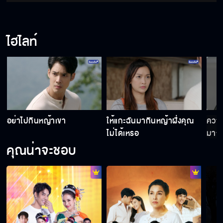
ไฮไลท์
ฉันมาทวงสัญญาของพี่ชายเธอ
Good Morning Kiss
อย่าไปกินหญ้าเขา
ให้แกะฉันมากินหญ้าฝั่งคุณ
ความ
แถวนี้ไม่มีใครเคารพคุณแล้ว!
ไม่ได้เหรอ
มากเ
คุณน่าจะชอบ
จากนี้ไปคุณเป็นเมียถูกต้องตามกฎหมายแล้วนะ
เรามีเรื่องต้องคุยกันหน่อย