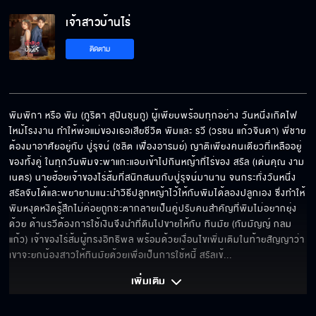
เจ้าสาวบ้านไร่
Good Morning Kiss
ติดตาม
แถวนี้ไม่มีใครเคารพคุณแล้ว!
พิมพิกา หรือ พิม (ภูริตา สุปินชุมภู) ผู้เพียบพร้อมทุกอย่าง วันหนึ่งเกิดไฟ
ไหม้โรงงาน ทำให้พ่อแม่ของเธอเสียชีวิต พิมและ รวี (วรชน แก้วจินดา) พี่ชาย
ต้องมาอาศัยอยู่กับ ปู่รุจน์ (ชลิต เฟื่องอารมย์) ญาติเพียงคนเดียวที่เหลืออยู่
จากนี้ไปคุณเป็นเมียถูกต้องตามกฎหมายแล้วนะ
ของทั้งคู่ ในทุกวันพิมจะพาแกะแอบเข้าไปกินหญ้าที่ไร่ของ สรัล (เด่นคุณ งาม
เนตร) นายฮ้อยเจ้าของไร่ส้มที่สนิทสนมกับปู่รุจน์มานาน จนกระทั่งวันหนึ่ง
สรัลจับได้และพยายามแนะนำวิธีปลูกหญ้าไว้ให้กับพิมได้ลองปลูกเอง ซึ่งทำให้
พิมหงุดหงิดรู้สึกไม่ค่อยถูกชะตากลายเป็นคู่ปรับคนสำคัญที่พิมไม่อยากยุ่ง
ด้วย ด้านรวีต้องการใช้เงินจึงนำที่ดินไปขายให้กับ ทินมัย (กัมมัญญ์ กลม
เรามีเรื่องต้องคุยกันหน่อย
แก้ว) เจ้าของไร่ส้มผู้ทรงอิทธิพล พร้อมด้วยเงื่อนไขเพิ่มเติมในท้ายสัญญาว่า
เขาจะยกน้องสาวให้ทินมัยด้วยเพื่อเป็นการใช้หนี้ สรัลเข้
... 
เพิ่มเติม 
เสร็จฉันแน่!!