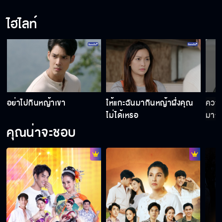
ไฮไลท์
คนแบบนี้ใครกล้าเอาทำผัวด้วยหรอ
ผมอยากรู้จักพิม!!
อย่าไปกินหญ้าเขา
ให้แกะฉันมากินหญ้าฝั่งคุณ
ความ
ยกน้องสาวแกให้ฉัน เป็นการใช้หนี้
ไม่ได้เหรอ
มากเ
คุณน่าจะชอบ
เจ้าสาวบ้านไร่ คืนนี้เสนอเป็นตอนแรก
การแต่งงานเพราะเงินครั้งนี้ จะกลายเป็นความรัก
ไปได้ยังไง เริ่มตอนแรก 5 ต.ค.นี้