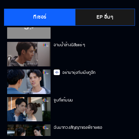
ทีเซอร์
EP อื่นๆ
ทั้งหมดมันเป็นเรื่องโกหก
อาบน้ำล้างนิสัยแย่ ๆ
อย่ามายุ่งกับเมียกูอีก
จูบที่แก้มผม
ฉันมาทวงสัญญาของพี่ชายเธอ