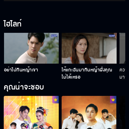
ไปได้ยังไง เริ่มตอนแรก 5 ต.ค.นี้
ไฮไลท์
"เจ้าสาวบ้านไร่" เริ่ม 5 ต.ค.นี้
เจ้าสาวบ้านไร่ เร็วๆ นี้
อย่าไปกินหญ้าเขา
ให้แกะฉันมากินหญ้าฝั่งคุณ
ความ
ไม่ได้เหรอ
มากเ
คุณน่าจะชอบ