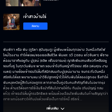
เจ้าสาวบ้านไร่
คนแบบนี้ใครกล้าเอาทำผัวด้วยหรอ
ติดตาม
ผมอยากรู้จักพิม!!
พิมพิกา หรือ พิม (ภูริตา สุปินชุมภู) ผู้เพียบพร้อมทุกอย่าง วันหนึ่งเกิดไฟ
ไหม้โรงงาน ทำให้พ่อแม่ของเธอเสียชีวิต พิมและ รวี (วรชน แก้วจินดา) พี่ชาย
ต้องมาอาศัยอยู่กับ ปู่รุจน์ (ชลิต เฟื่องอารมย์) ญาติเพียงคนเดียวที่เหลืออยู่
ยกน้องสาวแกให้ฉัน เป็นการใช้หนี้
ของทั้งคู่ ในทุกวันพิมจะพาแกะแอบเข้าไปกินหญ้าที่ไร่ของ สรัล (เด่นคุณ งาม
เนตร) นายฮ้อยเจ้าของไร่ส้มที่สนิทสนมกับปู่รุจน์มานาน จนกระทั่งวันหนึ่ง
สรัลจับได้และพยายามแนะนำวิธีปลูกหญ้าไว้ให้กับพิมได้ลองปลูกเอง ซึ่งทำให้
พิมหงุดหงิดรู้สึกไม่ค่อยถูกชะตากลายเป็นคู่ปรับคนสำคัญที่พิมไม่อยากยุ่ง
ด้วย ด้านรวีต้องการใช้เงินจึงนำที่ดินไปขายให้กับ ทินมัย (กัมมัญญ์ กลม
เจ้าสาวบ้านไร่ คืนนี้เสนอเป็นตอนแรก
แก้ว) เจ้าของไร่ส้มผู้ทรงอิทธิพล พร้อมด้วยเงื่อนไขเพิ่มเติมในท้ายสัญญาว่า
เขาจะยกน้องสาวให้ทินมัยด้วยเพื่อเป็นการใช้หนี้ สรัลเข้
... 
เพิ่มเติม 
การแต่งงานเพราะเงินครั้งนี้ จะกลายเป็นความรัก