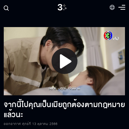
ตายไปได้ก็ดี!!
ทั้งหมดมันเป็นเรื่องโกหก
อาบน้ำล้างนิสัยแย่ ๆ
Play
อย่ามายุ่งกับเมียกูอีก
Video
จากนี้ไปคุณเป็นเมียถูกต้องตามกฎหมาย
จูบที่แก้มผม
แล้วนะ
ออกอากาศ ศุกร์ที่ 13 ตุลาคม 2566