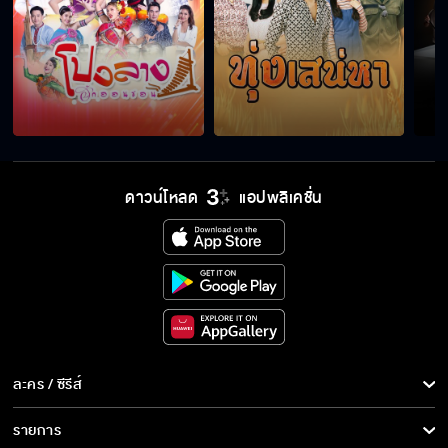
ดาวน์โหลด
แอปพลิเคชั่น
ละคร / ซีรีส์
ละคร/ซีรีส์
รายการ