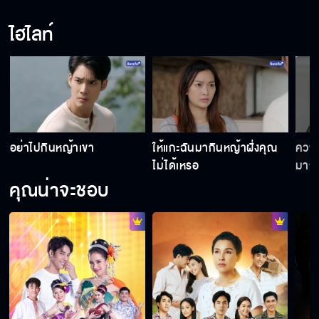
ไฮไลท์
ยกน้องสาวแกให้ฉัน เป็นการใช้หนี้
เจ้าสาวบ้านไร่ คืนนี้เสนอเป็นตอนแรก
อย่าไปกินหญ้าเขา
ให้แกะฉันมากินหญ้าฝั่งคุณ
ความ
การแต่งงานเพราะเงินครั้งนี้ จะกลายเป็นความรัก
ไม่ได้เหรอ
มากเ
ไปได้ยังไง เริ่มตอนแรก 5 ต.ค.นี้
คุณน่าจะชอบ
"เจ้าสาวบ้านไร่" เริ่ม 5 ต.ค.นี้
เจ้าสาวบ้านไร่ เร็วๆ นี้