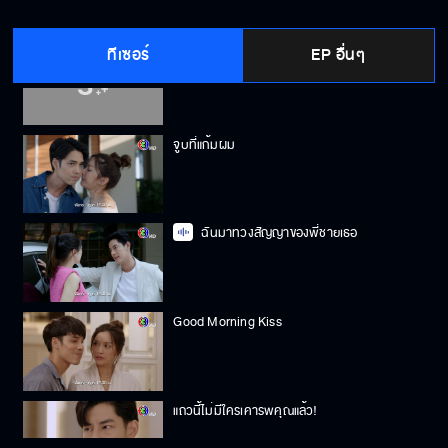
ทีเซอร์
EP อื่นๆ
อย่ามายุ่งกับเมียกูอีก
จูบที่แก้มผม
ฉันมาทวงสัญญาของพี่ชายเธอ
Good Morning Kiss
แถวนี้ไม่มีใครเคารพคุณแล้ว!