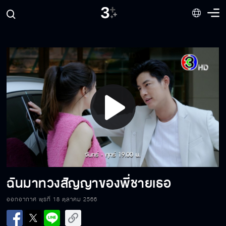
เมื่อให้เมียจัดกระเป๋าให้!!
ฉันอยากได้ไว้ทั้ง 2 คน
Play
ตายไปได้ก็ดี!!
Video
ทั้งหมดมันเป็นเรื่องโกหก
ฉันมาทวงสัญญาของพี่ชายเธอ
ออกอากาศ พุธที่ 18 ตุลาคม 2566
อาบน้ำล้างนิสัยแย่ ๆ