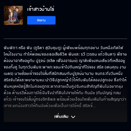
เจ้าสาวบ้านไร่
จากนี้ไปคุณเป็นเมียถูกต้องตามกฎหมายแล้วนะ
ติดตาม
เรามีเรื่องต้องคุยกันหน่อย
พิมพิกา หรือ พิม (ภูริตา สุปินชุมภู) ผู้เพียบพร้อมทุกอย่าง วันหนึ่งเกิดไฟ
ไหม้โรงงาน ทำให้พ่อแม่ของเธอเสียชีวิต พิมและ รวี (วรชน แก้วจินดา) พี่ชาย
ต้องมาอาศัยอยู่กับ ปู่รุจน์ (ชลิต เฟื่องอารมย์) ญาติเพียงคนเดียวที่เหลืออยู่
เสร็จฉันแน่!!
ของทั้งคู่ ในทุกวันพิมจะพาแกะแอบเข้าไปกินหญ้าที่ไร่ของ สรัล (เด่นคุณ งาม
เนตร) นายฮ้อยเจ้าของไร่ส้มที่สนิทสนมกับปู่รุจน์มานาน จนกระทั่งวันหนึ่ง
สรัลจับได้และพยายามแนะนำวิธีปลูกหญ้าไว้ให้กับพิมได้ลองปลูกเอง ซึ่งทำให้
พิมหงุดหงิดรู้สึกไม่ค่อยถูกชะตากลายเป็นคู่ปรับคนสำคัญที่พิมไม่อยากยุ่ง
ด้วย ด้านรวีต้องการใช้เงินจึงนำที่ดินไปขายให้กับ ทินมัย (กัมมัญญ์ กลม
คนแบบนี้ใครกล้าเอาทำผัวด้วยหรอ
แก้ว) เจ้าของไร่ส้มผู้ทรงอิทธิพล พร้อมด้วยเงื่อนไขเพิ่มเติมในท้ายสัญญาว่า
เขาจะยกน้องสาวให้ทินมัยด้วยเพื่อเป็นการใช้หนี้ สรัลเข้
... 
เพิ่มเติม 
ผมอยากรู้จักพิม!!