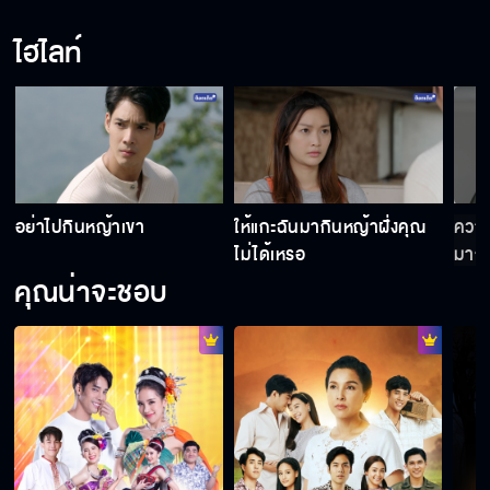
ไฮไลท์
อย่าไปกินหญ้าเขา
ให้แกะฉันมากินหญ้าฝั่งคุณ
ความ
ไม่ได้เหรอ
มากเ
คุณน่าจะชอบ