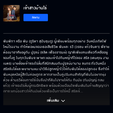
เจ้าสาวบ้านไร่
"เจ้าสาวบ้านไร่" เริ่ม 5 ต.ค.นี้
ติดตาม
เจ้าสาวบ้านไร่ เร็วๆ นี้
พิมพิกา หรือ พิม (ภูริตา สุปินชุมภู) ผู้เพียบพร้อมทุกอย่าง วันหนึ่งเกิดไฟ
ไหม้โรงงาน ทำให้พ่อแม่ของเธอเสียชีวิต พิมและ รวี (วรชน แก้วจินดา) พี่ชาย
ต้องมาอาศัยอยู่กับ ปู่รุจน์ (ชลิต เฟื่องอารมย์) ญาติเพียงคนเดียวที่เหลืออยู่
ของทั้งคู่ ในทุกวันพิมจะพาแกะแอบเข้าไปกินหญ้าที่ไร่ของ สรัล (เด่นคุณ งาม
เนตร) นายฮ้อยเจ้าของไร่ส้มที่สนิทสนมกับปู่รุจน์มานาน จนกระทั่งวันหนึ่ง
สรัลจับได้และพยายามแนะนำวิธีปลูกหญ้าไว้ให้กับพิมได้ลองปลูกเอง ซึ่งทำให้
พิมหงุดหงิดรู้สึกไม่ค่อยถูกชะตากลายเป็นคู่ปรับคนสำคัญที่พิมไม่อยากยุ่ง
ด้วย ด้านรวีต้องการใช้เงินจึงนำที่ดินไปขายให้กับ ทินมัย (กัมมัญญ์ กลม
แก้ว) เจ้าของไร่ส้มผู้ทรงอิทธิพล พร้อมด้วยเงื่อนไขเพิ่มเติมในท้ายสัญญาว่า
เขาจะยกน้องสาวให้ทินมัยด้วยเพื่อเป็นการใช้หนี้ สรัลเข้
... 
เพิ่มเติม 