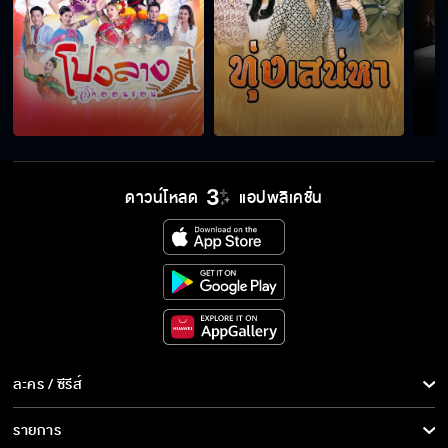
ดาวน์โหลด
แอปพลิเคชั่น
ละคร / ซีรีส์
ละคร/ซีรีส์
รายการ