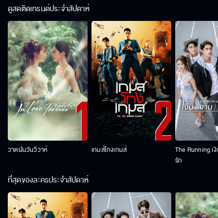
ดูสดติดเทรนด์ประจำสัปดาห์
วาดฝันวันวิวาห์
เกมส์โกงเกมส์
The Running เง
รัก
ที่สุดของละครประจำสัปดาห์