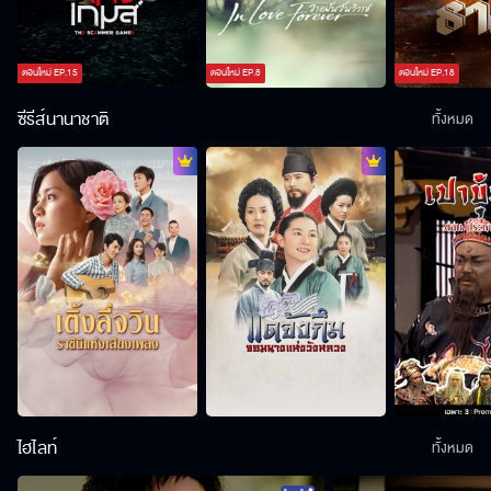
ตอนใหม่
EP.
15
ตอนใหม่
EP.
8
ตอนใหม่
EP.
18
ซีรีส์นานาชาติ
ทั้งหมด
ไฮไลท์
ทั้งหมด