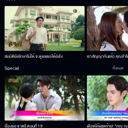
สมบัติยังรักษาไม่ได้ จะดูแลเธอได้ยังไง
เราสัญญากันแล้ว คุณจำไม
Special
ทั้งหมด
เรื่องย่อ ธาตรี ตอนที่ 19
เดือดโค้งสุดท้าย! “ภณ ณวั