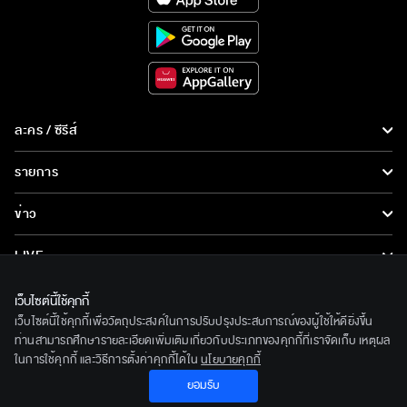
ละคร / ซีรีส์
ละคร/ซีรีส์
รายการ
ซีรีส์นานาชาติ
รายการทั้งหมด
ข่าว
การ์ตูน & เกม
ข่าวทั้งหมด
LIVE
รายการข่าว
ทีวีออนไลน์
เกี่ยวกับเรา
เว็บไซต์นี้ใช้คุกกี้
ข่าวประชาสัมพันธ์
เว็บไซต์นี้ใช้คุกกี้เพื่อวัตถุประสงค์ในการปรับปรุงประสบการณ์ของผู้ใช้ให้ดียิ่งขึ้น
BEC World
ติดตามเราได้ที่
ท่านสามารถศึกษารายละเอียดเพิ่มเติมเกี่ยวกับประเภทของคุกกี้ที่เราจัดเก็บ เหตุผล
ในการใช้คุกกี้ และวิธีการตั้งค่าคุกกี้ได้ใน
นโยบายคุกกี้
รู้จักเรา
© 2020 Bangkok Entertainment Co.,Ltd. All Rights Reserved.
ยอมรับ
นโยบายด้านลิขสิทธิ์
Powered by BECi Corporation Ltd.