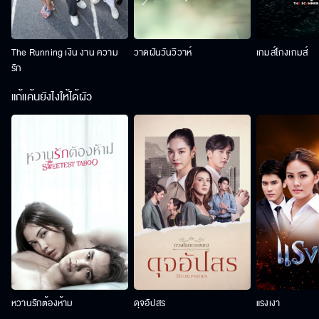
The Running เงิน งาน ความ
วาดฝันวันวิวาห์
เกมส์โกงเกมส์
รัก
แก้แค้นยังไงให้ได้ผัว
หวานรักต้องห้าม
ดุจอัปสร
แรงเงา