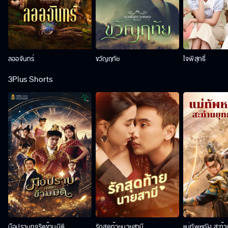
ลออจันทร์
ขวัญฤทัย
ใจพิสุทธิ์
3Plus Shorts
มือปราบทุจริตข้ามมิติ
รักสุดท้ายนายสามี
แม่ทัพหญิง สะท้