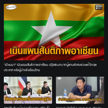
“เมียนมา” เมินแผนสันติภาพอาเซียน ปฏิเสธบทบาทผู้แทนพิเศษช่วยแก้วิกฤต
ประเทศ หลังผู้นำเพิ่งเยือนไทย