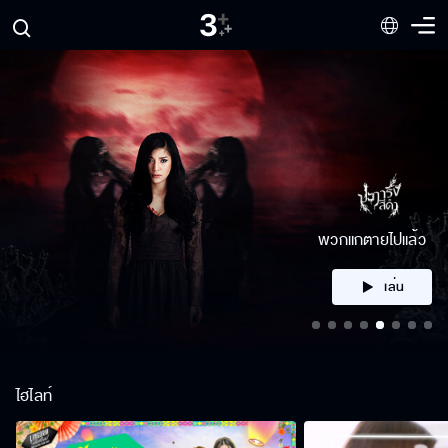
พวกแกตายไปแล้ว
เล่น
ไฮไลท์