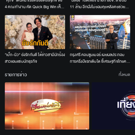
“ศุภจี” เดินหน้าเร่งเครื่องเศรษฐกิจ ตั้ง
“ฉลอง” เปิดใจยิง นายก อบจ. สางปม
4 คณะทำงาน คัด Quick Big Win เห็น
11 ล้าน อีกฝั่งไม่ยอมคุยหลังเคยช่วยมา
ผล 6 เดือน-1 ปี
นาน ขอโทษคนนนทบุรี
“เป๊ก-นิว” ยังรักกันดี โต้ข่าวสามีนักร้อง
กรุงศรี คอนซูมเมอร์ เผยผลประกอบ
สาวแอบแซ่บนักธุรกิจ
การครึ่งปีแรกเติบโต ชี้เศรษฐกิจไทยครึ่ง
ปีหลังยังท้าทาย ตั้งเป้ายอดใช้จ่ายผ่าน
รายการข่าว
บัตรแตะ 420,000 ล้านบาท
ทั้งหมด