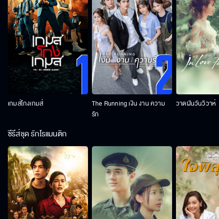
เกมส์โกงเกมส์
The Running เงิน งาน ความ
วาดฝันวันวิวาห์
รัก
ซีรีส์ชุด รักโรแมนติก