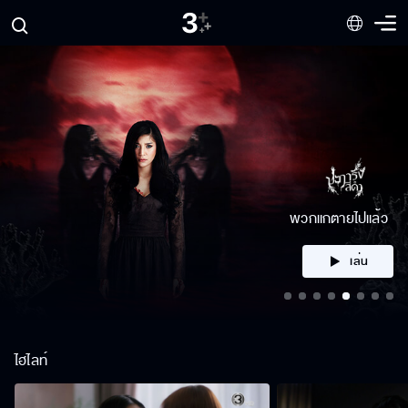
แกตายไปแล้ว
เล่น
ไฮไลท์