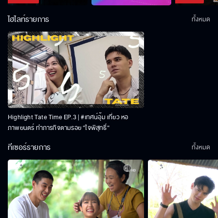
ไฮไลท์รายการ
ทั้งหมด
Highlight Tate Time EP.3 | #เทศน์อุ้ม เที่ยว หอ
ภาพยนตร์ ทำภารกิจตามรอย “ใจพิสุทธิ์“
ทีเซอร์รายการ
ทั้งหมด