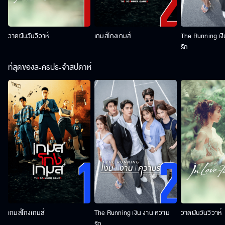
วาดฝันวันวิวาห์
เกมส์โกงเกมส์
The Running เง
รัก
ที่สุดของละครประจำสัปดาห์
เกมส์โกงเกมส์
The Running เงิน งาน ความ
วาดฝันวันวิวาห์
รัก