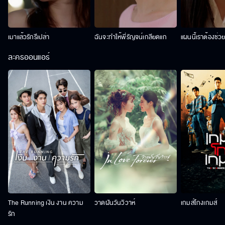
เมาแล้วรักรึเปล่า
ฉันจะทำให้พี่รัญจน์เกลียดแก
แผนนี้เราต้องช่ว
ละครออนแอร์
The Running เงิน งาน ความ
วาดฝันวันวิวาห์
เกมส์โกงเกมส์
รัก