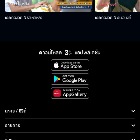
เปิดกองวิก 3 รักหักหลัง
เปิดกองวิก 3 ปิ่นอนงค์
ดาวน์โหลด
แอปพลิเคชั่น
ละคร / ซีรีส์
ละคร/ซีรีส์
รายการ
ซีรีส์นานาชาติ
รายการทั้งหมด
ข่าว