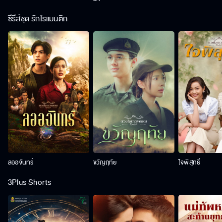
ซีรีส์ชุด รักโรแมนติก
ลออจันทร์
ขวัญฤทัย
ใจพิสุทธิ์
3Plus Shorts