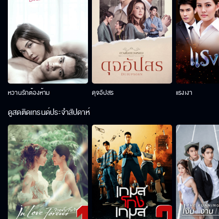
หวานรักต้องห้าม
ดุจอัปสร
แรงเงา
ดูสดติดเทรนด์ประจำสัปดาห์