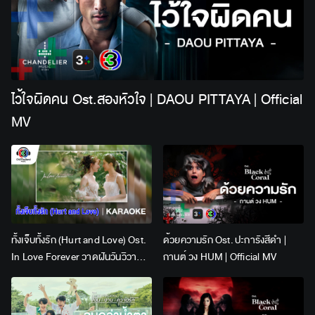
ไว้ใจผิดคน Ost.สองหัวใจ | DAOU PITTAYA | Official
MV
ทั้งเจ็บทั้งรัก (Hurt and Love) Ost.
ด้วยความรัก Ost. ปะการังสีดำ |
In Love Forever วาดฝันวันวิวาห์ |
กานต์ วง HUM | Official MV
Lingling Kwong x Orm
Kornnaphat | Official Karaoke