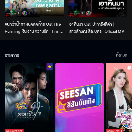
จนกว่าน้ำตาหยดสุดท้าย Ost.The
เอาคืนมา Ost. ปะการังสีดำ |
Running เงิน งาน ความรัก | Tinn |
เสาวลักษณ์ ลีละบุตร | Official MV
Official MV
รายการ
ทั้งหมด
ตอนใหม่
EP.
127
ตอนใหม่
EP.
11