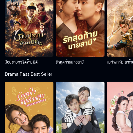
มือปราบทุจริตข้ามมิติ
รักสุดท้ายนายสามี
แม่ทัพหญิง สะท้
Drama Pass Best Seller