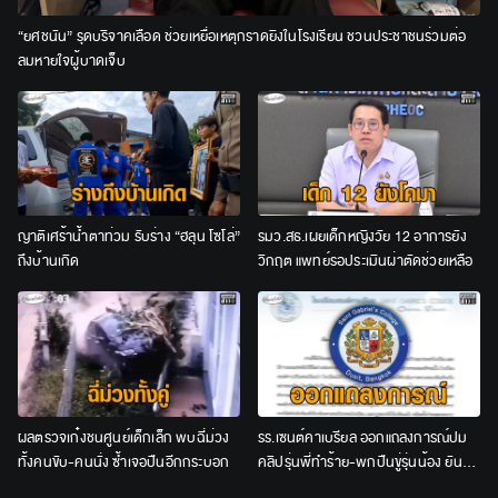
“ยศชนัน” รุดบริจาคเลือด ช่วยเหยื่อเหตุกราดยิงในโรงเรียน ชวนประชาชนร่วมต่อ
ลมหายใจผู้บาดเจ็บ
ญาติเศร้าน้ำตาท่วม รับร่าง “ฮลุน โซโล่”
รมว.สธ.เผยเด็กหญิงวัย 12 อาการยัง
ถึงบ้านเกิด
วิกฤต แพทย์รอประเมินผ่าตัดช่วยเหลือ
ผลตรวจเก๋งชนศูนย์เด็กเล็ก พบฉี่ม่วง
รร.เซนต์คาเบรียล ออกแถลงการณ์ปม
ทั้งคนขับ-คนนั่ง ซ้ำเจอปืนอีกกระบอก
คลิปรุ่นพี่ทำร้าย-พกปืนขู่รุ่นน้อง ยัน
ลงโทษเด็ดขาด ไม่สนับสนุนความรุนแรง