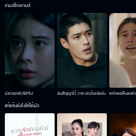
เกมส์โกงเกมส์
มังกรเอาตัวริสาไป
ฉันสัญญาไว้ ว่าจะปกป้องยัยนั่น
แกโคตรเห็นแก่ตั
แก้แค้นยังไงให้ได้ผัว