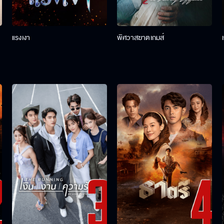
แรงเงา
พิศวาสฆาตเกมส์