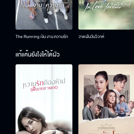
The Running เงิน งาน ความรัก
วาดฝันวันวิวาห์
แก้แค้นยังไงให้ได้ผัว