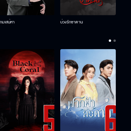
เกมเสน่หา
บ่วงรักซาตาน
บ่วงห