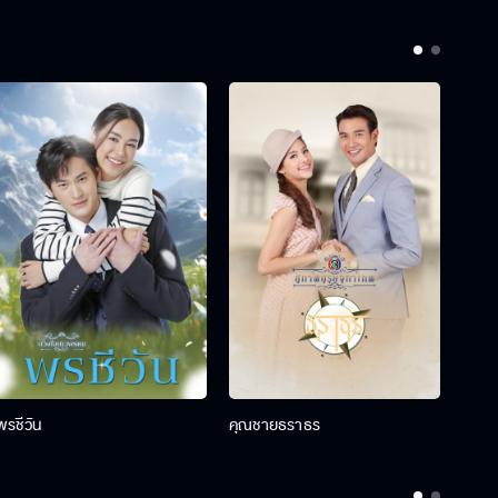
พรชีวัน
คุณชายธราธร
คุณช