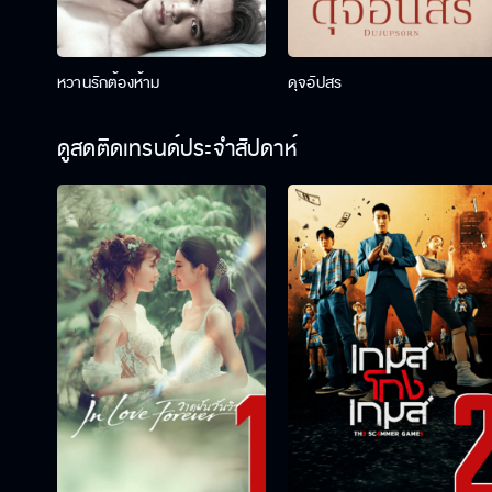
หวานรักต้องห้าม
ดุจอัปสร
ดูสดติดเทรนด์ประจำสัปดาห์