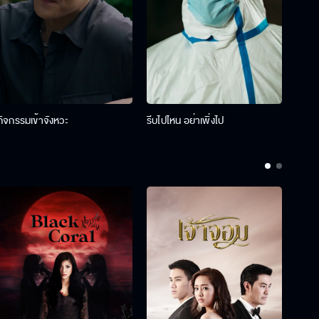
กิจกรรมเข้าจังหวะ
รีบไปไหน อย่าเพิ่งไป
รางว