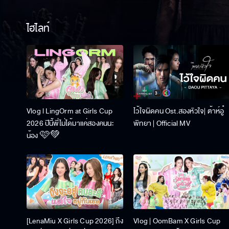
ไฮไลท์
Vlog l LingOrm at Girls Cup
ไว้ใจผิดคน Ost.สองหัวใจ| ต้าห์อู๋
2026 ปีนี้พี่ไม่ได้มาแค่สองคนนะ
พิทยา | Official MV
น้อง 🩷💚
[LenaMiu X Girls Cup 2026] ถึง
Vlog | OomBam X Girls Cup