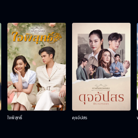
ใจพิสุทธิ์
ดุจอัปสร