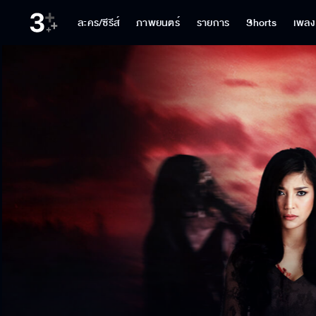
ละคร/ซีรีส์
ภาพยนตร์
รายการ
Shorts
เพลง