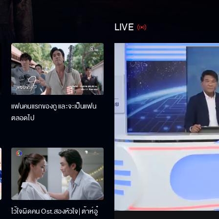
LIVE
แฟนคนแรกของกู และจะเป็นแฟน
ตลอดไป
Stream
Unmute
ไว้ใจผิดคน Ost.สองหัวใจ| ต้าห์อู๋