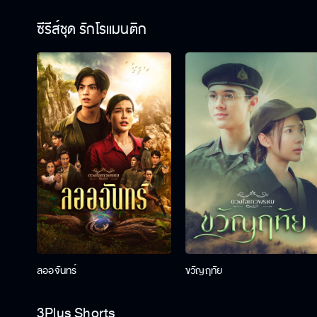
ซีรีส์ชุด รักโรแมนติก
ลออจันทร์
ขวัญฤทัย
3Plus Shorts