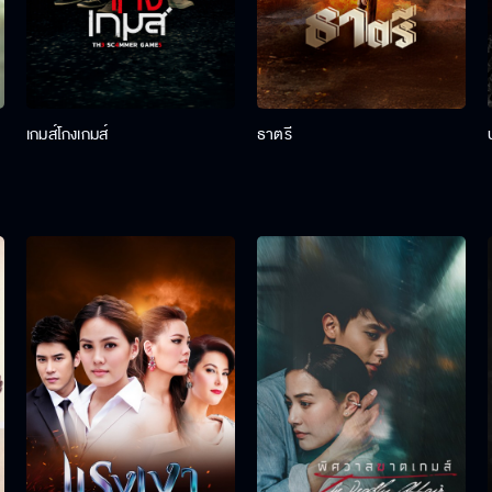
เกมส์โกงเกมส์
ธาตรี