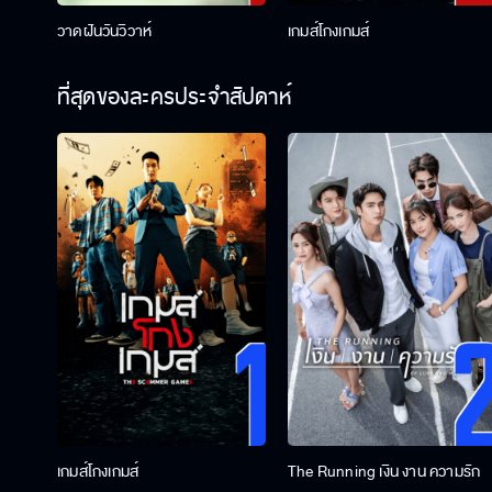
วาดฝันวันวิวาห์
เกมส์โกงเกมส์
ที่สุดของละครประจำสัปดาห์
เกมส์โกงเกมส์
The Running เงิน งาน ความรัก