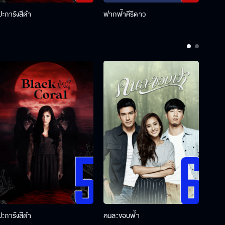
ปะการังสีดำ
ฟากฟ้าคีรีดาว
พ่อคร
ปะการังสีดำ
คนละขอบฟ้า
ผู้กอ