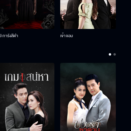
ปะการังสีดำ
เจ้าจอม
รักกั