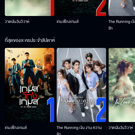
วาดฝันวันวิวาห์
เกมส์โกงเกมส์
The Running เง
รัก
ที่สุดของละครประจำสัปดาห์
เกมส์โกงเกมส์
The Running เงิน งาน ความ
วาดฝันวันวิวาห์
รัก