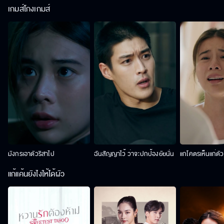
เกมส์โกงเกมส์
มังกรเอาตัวริสาไป
ฉันสัญญาไว้ ว่าจะปกป้องยัยนั่น
แกโคตรเห็นแก่ตั
แก้แค้นยังไงให้ได้ผัว