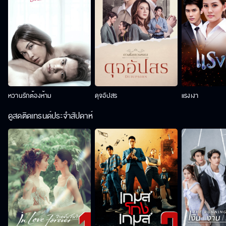
หวานรักต้องห้าม
ดุจอัปสร
แรงเงา
ดูสดติดเทรนด์ประจำสัปดาห์