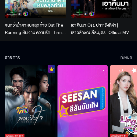
จนกว่าน้ำตาหยดสุดท้าย Ost.The
เอาคืนมา Ost. ปะการังสีดำ |
Running เงิน งาน ความรัก | Tinn |
เสาวลักษณ์ ลีละบุตร | Official MV
Official MV
รายการ
ทั้งหมด
ตอนใหม่
EP.
127
ตอนใหม่
EP.
11