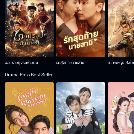
มือปราบทุจริตข้ามมิติ
รักสุดท้ายนายสามี
แม่ทัพหญิง สะท้
Drama Pass Best Seller