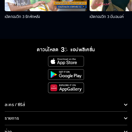
เปิดกองวิก 3 รักหักหลัง
เปิดกองวิก 3 ปิ่นอนงค์
ดาวน์โหลด
แอปพลิเคชั่น
ละคร / ซีรีส์
ละคร/ซีรีส์
รายการ
ซีรีส์นานาชาติ
รายการทั้งหมด
ข่าว