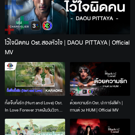
ไว้ใจผิดคน Ost.สองหัวใจ | DAOU PITTAYA | Official
MV
ทั้งเจ็บทั้งรัก (Hurt and Love) Ost.
ด้วยความรัก Ost. ปะการังสีดำ |
In Love Forever วาดฝันวันวิวาห์ |
กานต์ วง HUM | Official MV
Lingling Kwong x Orm
Kornnaphat | Official Karaoke