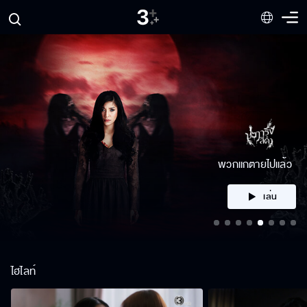
คลิก
ไฮไลท์