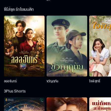
ซีรีส์ชุด รักโรแมนติก
ลออจันทร์
ขวัญฤทัย
ใจพิสุทธิ์
3Plus Shorts