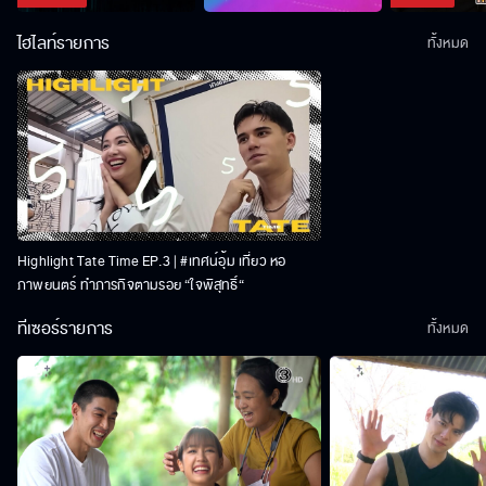
ไฮไลท์รายการ
ทั้งหมด
Highlight Tate Time EP.3 | #เทศน์อุ้ม เที่ยว หอ
ภาพยนตร์ ทำภารกิจตามรอย “ใจพิสุทธิ์“
ทีเซอร์รายการ
ทั้งหมด