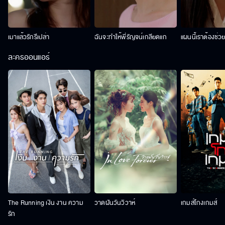
เมาแล้วรักรึเปล่า
ฉันจะทำให้พี่รัญจน์เกลียดแก
แผนนี้เราต้องช่ว
ละครออนแอร์
The Running เงิน งาน ความ
วาดฝันวันวิวาห์
เกมส์โกงเกมส์
รัก