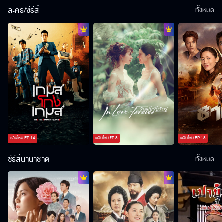
ละคร/ซีรีส์
ทั้งหมด
ตอนใหม่
EP.
14
ตอนใหม่
EP.
8
ตอนใหม่
EP.
18
ซีรีส์นานาชาติ
ทั้งหมด