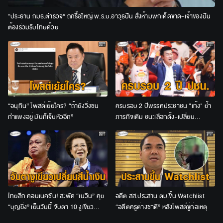
“ประธาน กมธ.ตำรวจ” ถกรื้อใหญ่ พ.ร.บ.อาวุธปืน สั่งห้ามพกเด็ดขาด-เจ้าของปืน
ต้องร่วมรับโทษด้วย
“อนุทิน” โพสต์เย้ยใคร? “ถ้ายังวิ่งชน
ครบรอบ 2 ปีพรรคประชาชน "เท้ง" ย้ำ
กำแพงอยู่ มันก็เจ็บหัวอีก”
ภารกิจเดิม ชนะเลือกตั้ง-เปลี่ยน
ประเทศ-คืนอำนาจให้ประชาชน
ไทยลีก คอนเนคชั่น! สะพัด “เนวิน” คุย
อดีต สส.ประสาน ตม.ขึ้น Watchlist
“บุญยิ่ง” เย็นวันนี้ จับตา 10 งูเขียว
“อดีตครูต่างชาติ” หลังโพสต์ขู่ก่อเหตุ
เปลี่ยนสีน้ำเงินหรือไม่