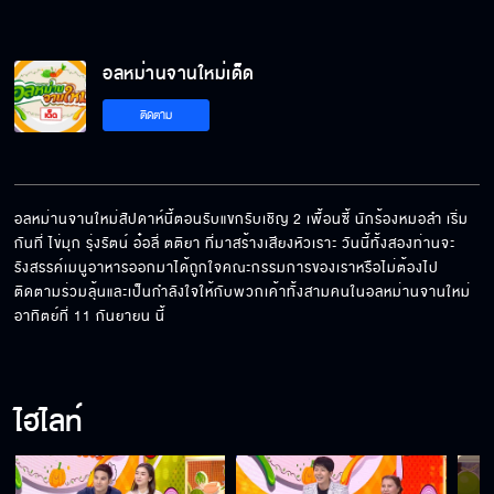
อลหม่านจานใหม่เด็ด
ติดตาม
อลหม่านจานใหม่สัปดาห์นี้ตอนรับแขกรับเชิญ 2 เพื่้อนซี้ นักร้องหมอลำ เริ่ม
กันที่ ไข่มุก รุ่งรัตน์ อ๋อลี่ ตติยา ที่มาสร้างเสียงหัวเราะ วันนี้ทั้งสองท่านจะ
รังสรรค์เมนูอาหารออกมาได้ถูกใจคณะกรรมการของเราหรือไม่ต้องไป
ติดตามร่วมลุ้นและเป็นกำลังใจให้กับพวกเค้าทั้งสามคนในอลหม่านจานใหม่
อาทิตย์ที่ 11 กันยายน นี้
ไฮไลท์