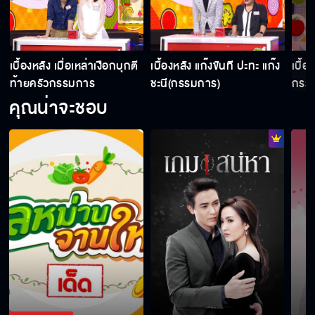
เบื้องหลัง เมื่อเหล่าเงือกบุกตี
เบื้องหลัง แก๊งขันที ปะทะ แก๊ง
เบื้
ท้ายครัวกรรมการ
ชะนี(กรรมการ)
กรรม
คุณน่าจะชอบ