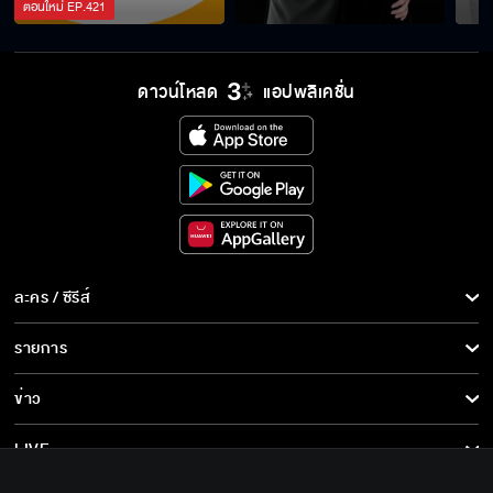
ตอนใหม่
EP.
421
ดาวน์โหลด
แอปพลิเคชั่น
ละคร / ซีรีส์
ละคร/ซีรีส์
รายการ
ซีรีส์นานาชาติ
รายการทั้งหมด
ข่าว
การ์ตูน & เกม
ข่าวทั้งหมด
LIVE
รายการข่าว
ทีวีออนไลน์