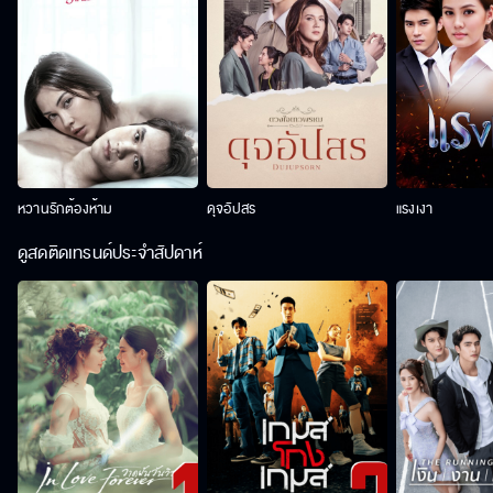
หวานรักต้องห้าม
ดุจอัปสร
แรงเงา
ดูสดติดเทรนด์ประจำสัปดาห์