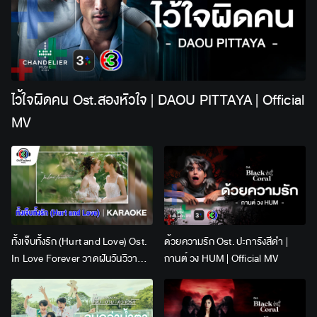
ไว้ใจผิดคน Ost.สองหัวใจ | DAOU PITTAYA | Official
MV
ทั้งเจ็บทั้งรัก (Hurt and Love) Ost.
ด้วยความรัก Ost. ปะการังสีดำ |
In Love Forever วาดฝันวันวิวาห์ |
กานต์ วง HUM | Official MV
Lingling Kwong x Orm
Kornnaphat | Official Karaoke