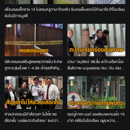
เพื่อนเผยเด็กชาย 14 ไม่ชอบครูภาษาไทยจริง รับเคยเห็นพกบีบีกันมาโชว์ที่โรงเรียน
ยันไม่มีการบูลลี่
นิติเวชเผยผลชันสูตรเหตุกราดยิง 8 ศพ
ป่วน! ‘อนุสรณ์’ สส.ส้ม ตะโกนเรียกร้อง
ถูกกระสุนตั้งแต่ 1-4 นัด เข้าจุดสำคัญ
สันติภาพ-มนุษยธรรม ขณะ ‘มิน อ่อง
ของร่างกาย
ไลง์’ เยือน ก่อนถูกคุมตัวพ้นพื้นที่
ศาลปกครองมีคำสั่งทุเลา ไม่ให้ชะลอ
รองผู้การฯ นนท์ เผยสอบพยานแล้ว 16
เลือกตั้ง ‘บอร์ดประกันสังคม’ จนกว่าจะ
ปาก คดียิงในโรงเรียน อยู่ระหว่าง
มีคำพิพากษาหรือคำสั่งอื่น
ประสาน "ครูภาษาไทย" เข้าให้ปากคำ