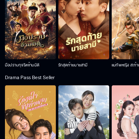
มือปราบทุจริตข้ามมิติ
รักสุดท้ายนายสามี
แม่ทัพหญิง สะท้
Drama Pass Best Seller