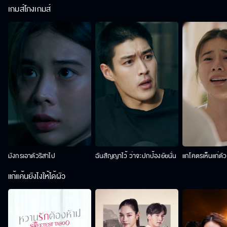
เกมส์โกงเกมส์
มังกรเอาตัวริสาไป
ฉันสัญญาไว้ ว่าจะปกป้องยัยนั่น
แกโคตรเห็นแก่ตั
แก้แค้นยังไงให้ได้ผัว