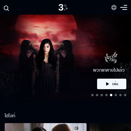
คลิก
ไฮไลท์