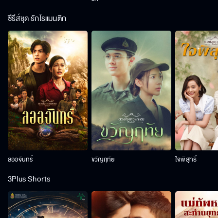
ซีรีส์ชุด รักโรแมนติก
ลออจันทร์
ขวัญฤทัย
ใจพิสุทธิ์
3Plus Shorts