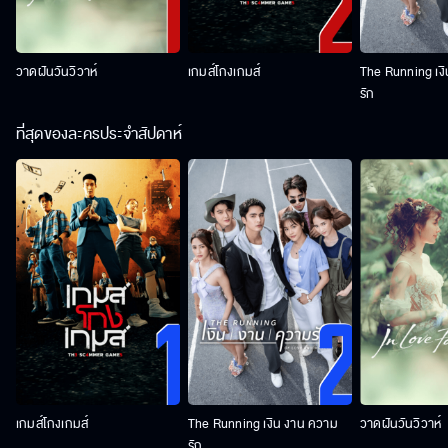
วาดฝันวันวิวาห์
เกมส์โกงเกมส์
The Running เง
รัก
ที่สุดของละครประจำสัปดาห์
เกมส์โกงเกมส์
The Running เงิน งาน ความ
วาดฝันวันวิวาห์
รัก