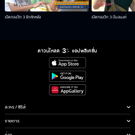
เปิดกองวิก 3 รักหักหลัง
เปิดกองวิก 3 ปิ่นอนงค์
ดาวน์โหลด
แอปพลิเคชั่น
ละคร / ซีรีส์
ละคร/ซีรีส์
รายการ
ซีรีส์นานาชาติ
รายการทั้งหมด
ข่าว