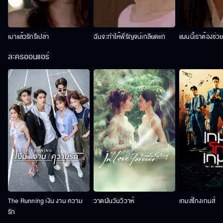
เมาแล้วรักรึเปล่า
ฉันจะทำให้พี่รัญจน์เกลียดแก
แผนนี้เราต้องช่ว
ละครออนแอร์
The Running เงิน งาน ความ
วาดฝันวันวิวาห์
เกมส์โกงเกมส์
รัก