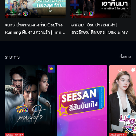
จนกว่าน้ำตาหยดสุดท้าย Ost.The
เอาคืนมา Ost. ปะการังสีดำ |
Running เงิน งาน ความรัก | Tinn |
เสาวลักษณ์ ลีละบุตร | Official MV
Official MV
รายการ
ทั้งหมด
ตอนใหม่
EP.
127
ตอนใหม่
EP.
11