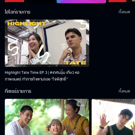
ไฮไลท์รายการ
ทั้งหมด
Highlight Tate Time EP.3 | #เทศน์อุ้ม เที่ยว หอ
ภาพยนตร์ ทำภารกิจตามรอย “ใจพิสุทธิ์“
ทีเซอร์รายการ
ทั้งหมด