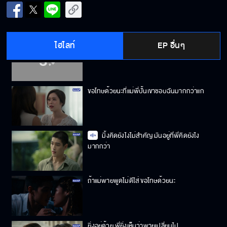
รู้มั้ยว่าการที่โดนคนรักหักหลังมันเจ็บแค่ไหน
ไฮไลท์
EP อื่นๆ
ทำไมพี่ปั้นให้พายไปหาหมอคนเดียว แม่ไปพูด
อะไรกับพี่ปั้น
ขอโทษด้วยนะที่แม่พี่ปั้นเขาชอบฉันมากกว่าแก
มิ้งคิดยังไงไม่สำคัญ มันอยู่ที่พี่คิดยังไง
มากกว่า
ถ้าแม่พายพูดไม่ดีใส่ ขอโทษด้วยนะ
ยิ่งอยู่ด้วย พี่ยิ่งเห็นว่าพายเปลี่ยนไป