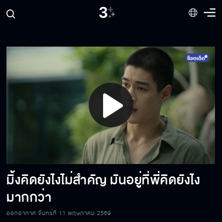
อึดอัดใจอะไร ระบายให้ผมฟังได้นะ
มีกิ๊กก็ต้องมานั่งปกปิด จะมีชีวิตมันวุ่นวายไป
ทำไม
พายว่าใครไม่ได้เลย แต่ทุกคนมีสิทธิ์ว่าพายได้
หมดเลย
Play
คนเราไม่จำเป็นรู้ทุกเรื่อง โดยเฉพาะเรื่องที่ทำให้
Video
เราไม่มีความสุข
มิ้งคิดยังไงไม่สำคัญ มันอยู่ที่พี่คิดยังไง
การที่เราเคยแท้งไม่ได้แปลว่าเราเป็นคนไม่ดี
มากกว่า
ออกอากาศ จันทร์ที่ 11 พฤษภาคม 2569