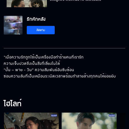
รักหักหลัง
ถ้าสามีเธอเขาใฝ่ทางธรรม ก็ปล่อยเขาไปเถอะ
ติดตาม
สุภาพบุรุษแบบนี้ ต้องไม่ทำให้ผู้หญิงเสียใจแน่
"เมื่อความรักถูกใช้เป็นเครื่องมือทำร้ายคนที่เรารัก 

ความเจ็บปวดจึงเป็นสิ่งที่เลี่ยงไม่ได้ 

“ปั้น – พาย - วิน” ความสัมพันธ์อันซับซ้อน

รู้ตัวมั้ยว่าคุณพูดถึงพี่ปั้นร้อยกว่าครั้งแล้ว
ซ่อนความลับที่เป็นเหมือนระเบิดเวลาพร้อมทำลายล้างทุกคนให้ย่อยยับ
ไฮไลท์
ใช้งานบังหน้าให้มันเนียนๆ ไป
เราต้องยอมรับแรงกระแทกจากสิ่งที่เราโกหกเอา