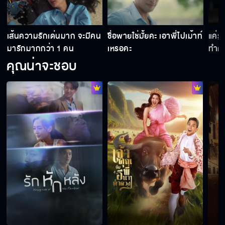
ไว้
เส้นความรักเด่นมาก จะมีคน
ชื่อพายใช่มั้ยคะ เอาพี่ไปเม้าท์
แค่รู
เพราะว่าพายเป็นแบบนี้ไง เราถึงไม่มีลูกกันสักที
มารักมากกว่า 1 คน
เหรอคะ
ทำคว
คุณน่าจะชอบ
ลองถามตัวเองอีกครั้งนะคะว่าพี่มีความสุขจริง
หรือเปล่า
แฟนที่คบมาหลายคน ผู้หญิงหรือผู้ชายเหรอวิน
ถ้าอยากให้ผมลาออก เชิญคุณน้าไปบอกพี่ปั้น
คิดจะแข่งความสำคัญกับฉันหรือไง