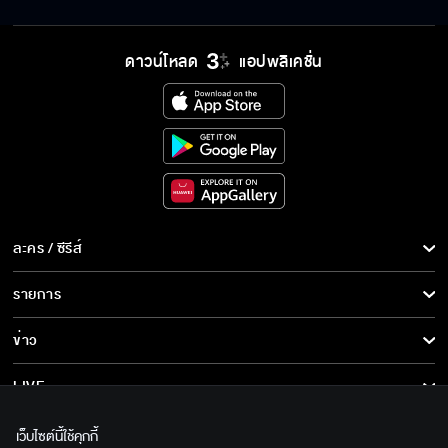
ดาวน์โหลด
แอปพลิเคชั่น
พี่ปั้นเอาไอ้พายเป็นโรงงานผลิตลูก แต่จริงๆ ไม่ได้
ชอบผู้หญิง
ถ้าเลิกกับปั้น แล้วแม่จะเอาเงินจากไหน
ละคร / ซีรีส์
โดนเมียล้างสมองจนไม่เชื่อแม่แล้วใช่มั้ย
ละคร/ซีรีส์
รายการ
ซีรีส์นานาชาติ
รายการทั้งหมด
ข่าว
ถ้าต้องเลือกผมขอเลือกตอบแทนบุญคุณพี่ปั้น
การ์ตูน & เกม
ข่าวทั้งหมด
LIVE
รายการข่าว
ทีวีออนไลน์
เกี่ยวกับเรา
ตอนนี้เหลือแต่ความลำบากใจที่ต้องทนทำงาน
เว็บไซต์นี้ใช้คุกกี้