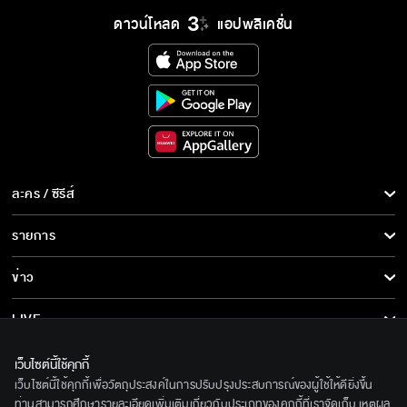
ดาวน์โหลด
แอปพลิเคชั่น
ชื่อพายใช่มั้ยคะ เอาพี่ไปเม้าท์เหรอคะ
เส้นความรักเด่นมาก จะมีคนมารักมากกว่า 1
คน
ละคร / ซีรีส์
ละคร/ซีรีส์
รายการ
ซีรีส์นานาชาติ
รายการทั้งหมด
ข่าว
การ์ตูน & เกม
ข่าวทั้งหมด
LIVE
รายการข่าว
ทีวีออนไลน์
เกี่ยวกับเรา
เว็บไซต์นี้ใช้คุกกี้
ข่าวประชาสัมพันธ์
เว็บไซต์นี้ใช้คุกกี้เพื่อวัตถุประสงค์ในการปรับปรุงประสบการณ์ของผู้ใช้ให้ดียิ่งขึ้น
BEC World
ติดตามเราได้ที่
ท่านสามารถศึกษารายละเอียดเพิ่มเติมเกี่ยวกับประเภทของคุกกี้ที่เราจัดเก็บ เหตุผล