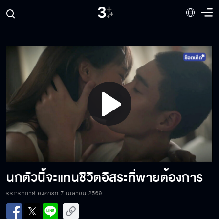
โกรธใครเกลียดใคร นึกถึงหน้าคนนั้นไว้แล้วต่อย
มาตรงๆ
ผมจะทำตัวให้ดีขึ้น และทำให้พายรักผมอีกครั้ง
Play
เรื่องพี่ปั้นมันเป็นเรื่องของศักดิ์ศรี มาวัดกันให้มัน
รู้ไป
Video
ไม่ต้องขอโทษ ไม่ต้องขอบคุณ แค่เลี้ยงข้าวพี่ก็พอ
นกตัวนี้จะแทนชีวิตอิสระที่พายต้องการ
ออกอากาศ อังคารที่ 7 เมษายน 2569
เราอย่าผูกมัดกันด้วยสถานะเลย เผื่อเจอคนอื่นที่
ดีกว่า