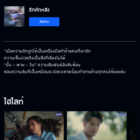
รักหักหลัง
คุณคือสิ่งมหัศจรรย์ในชีวิตผม
ติดตาม
พายทำงานอย่างเดียวไม่มีใครมาจีบเลยค่ะแม่
"เมื่อความรักถูกใช้เป็นเครื่องมือทำร้ายคนที่เรารัก 

ความเจ็บปวดจึงเป็นสิ่งที่เลี่ยงไม่ได้ 

“ปั้น – พาย - วิน” ความสัมพันธ์อันซับซ้อน

ขนมชิ้นเดียวยัดเข้าปากก็จบ ขั้นตอนเยอะโคตรน่า
ซ่อนความลับที่เป็นเหมือนระเบิดเวลาพร้อมทำลายล้างทุกคนให้ย่อยยับ
เบื่อ
ไฮไลท์
เรียนจบจะทำธุรกิจต่อ แล้วจะมาเป็นเลขาฯ พี่
ทำไม
ถ้าโกหกครั้งหนึ่งแล้ว เราก็ต้องโกหกต่อไปเรื่อย ๆ