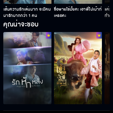
เส้นความรักเด่นมาก จะมีคน
ชื่อพายใช่มั้ยคะ เอาพี่ไปเม้าท์
แค่รู
แม่หวงขนาดนี้ เคยมีแฟนกับเขาหรือเปล่าเนี่ย
มารักมากกว่า 1 คน
เหรอคะ
ทำคว
คุณน่าจะชอบ
รุ้งมันก็แค่การหักเหของแสง
เสียใจด้วยนะ เรื่องพ่อแม่ของคุณ
ที่ต้องเอามา เพราะคุณไม่มีอะไรสักอย่าง
แค่รู้ว่าเป็นใคร ที่เหลือฉันจะทำความรู้จักเอง