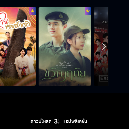
พี่จะค่อย ๆ อธิบายกฎของบ้านให้พาย
ฟังทีละข้อ
แต่งเงียบ ๆ ดีแล้ว เวลาเลิกกันจะได้ไม่
ต้องอธิบายเยอะ
ถ้าคนที่เข้ามาถ้ามันไม่ใช่มันก็ไม่ใช่อยู่ดี
ภายนอกก็ดูรวย จะเอาค่าตัวลูกไป
ทำไมเยอะแยะ
ดาวน์โหลด
แอปพลิเคชั่น