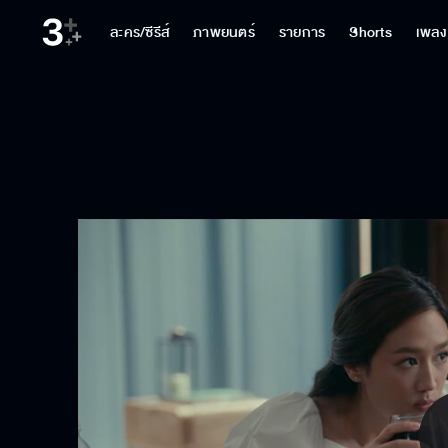
ละคร/ซีรีส์
ภาพยนตร์
รายการ
Shorts
เพลง