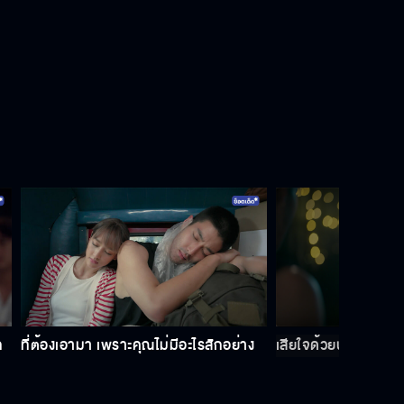
ผมไม่ชอบถูกหักหลัง ทำผิดแล้วปกปิด
ขอถ่ายรูปไปอวดแม่ได้มั้ย ว่ามีคนชมว่า
ชื่อเราน่ารัก
ถ้าให้พายเลือกแล้วไม่เอา พี่ปั้นเลือก
เองเลยค่ะ
น้ำหน้าอย่างเธอฉันไม่ได้ดูถูก แต่พูดให้
สำเหนียก
ก
ที่ต้องเอามา เพราะคุณไม่มีอะไรสักอย่าง
เสียใจด้วยนะ เรื่องพ่