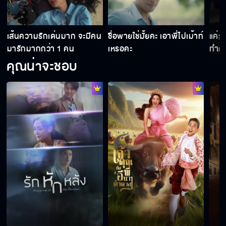
เส้นความรักเด่นมาก จะมีคน
ชื่อพายใช่มั้ยคะ เอาพี่ไปเม้าท์
แค่รู
2ปีกว่าแล้ว ทำไมยังไม่ท้อง ดูแลตัวเองดีหรือเปล่า
มารักมากกว่า 1 คน
เหรอคะ
ทำคว
คุณน่าจะชอบ
ผมไม่ชอบถูกหักหลัง ทำผิดแล้วปกปิด
ขอถ่ายรูปไปอวดแม่ได้มั้ย ว่ามีคนชมว่าชื่อเราน่า
รัก
ถ้าให้พายเลือกแล้วไม่เอา พี่ปั้นเลือกเองเลยค่ะ
น้ำหน้าอย่างเธอฉันไม่ได้ดูถูก แต่พูดให้สำเหนียก