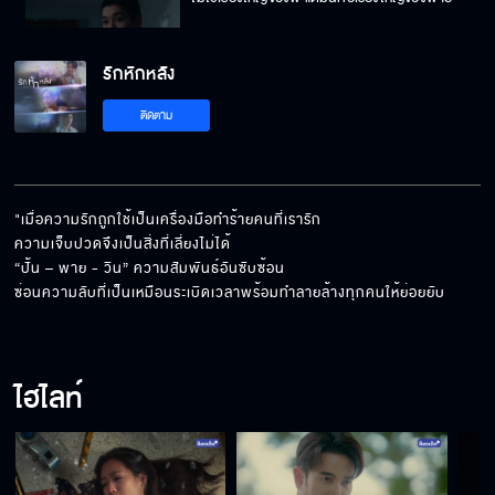
รักหักหลัง
ที่หลับไม่สนิทไม่ใช่เพราะแสงสีฟ้า แต่เพราะพี่ปลุก
ติดตาม
พายค่ะ
เมียพี่ไม่เคยโกรธอยู่แล้ว เราคุยกันด้วยเหตุผล
"เมื่อความรักถูกใช้เป็นเครื่องมือทำร้ายคนที่เรารัก 

ความเจ็บปวดจึงเป็นสิ่งที่เลี่ยงไม่ได้ 

“ปั้น – พาย - วิน” ความสัมพันธ์อันซับซ้อน

ความอดทนคือระเบิดเวลา พอมันระเบิดทุกอย่าง
ซ่อนความลับที่เป็นเหมือนระเบิดเวลาพร้อมทำลายล้างทุกคนให้ย่อยยับ
ก็พัง
ไฮไลท์
คิดถึงเขา แล้วเขารู้หรือเปล่าเราคิดถึง
พายต้องลาออกจากงาน มาเตรียมตัวท้อง