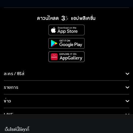
ดาวน์โหลด
แอปพลิเคชั่น
พี่จะค่อย ๆ อธิบายกฎของบ้านให้พายฟังทีละข้อ
แต่งเงียบ ๆ ดีแล้ว เวลาเลิกกันจะได้ไม่ต้องอธิบาย
เยอะ
ละคร / ซีรีส์
ถ้าคนที่เข้ามาถ้ามันไม่ใช่มันก็ไม่ใช่อยู่ดี
ละคร/ซีรีส์
รายการ
ซีรีส์นานาชาติ
รายการทั้งหมด
ข่าว
ภายนอกก็ดูรวย จะเอาค่าตัวลูกไปทำไมเยอะแยะ
การ์ตูน & เกม
ข่าวทั้งหมด
LIVE
รายการข่าว
ทีวีออนไลน์
เกี่ยวกับเรา
เชื่อฉันเถอะ พี่ปั้นเขาเคลียร์ได้ทุกอย่างอยู่แล้ว
เว็บไซต์นี้ใช้คุกกี้