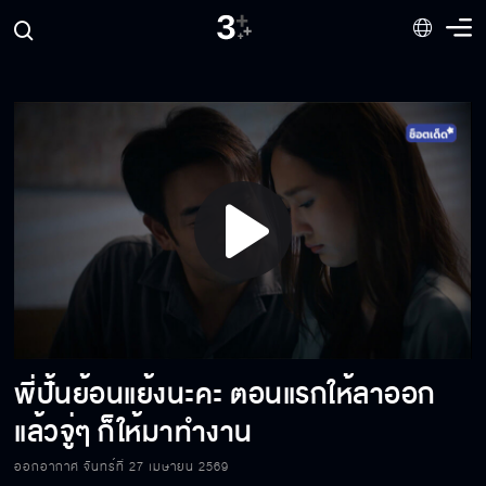
พี่ปั้นเอาไอ้พายเป็นโรงงานผลิตลูก แต่จริงๆ ไม่ได้
ชอบผู้หญิง
ถ้าเลิกกับปั้น แล้วแม่จะเอาเงินจากไหน
โดนเมียล้างสมองจนไม่เชื่อแม่แล้วใช่มั้ย
Play
ถ้าต้องเลือกผมขอเลือกตอบแทนบุญคุณพี่ปั้น
Video
พี่ปั้นย้อนแย้งนะคะ ตอนแรกให้ลาออก
ตอนนี้เหลือแต่ความลำบากใจที่ต้องทนทำงาน
ด้วยกัน
แล้วจู่ๆ ก็ให้มาทำงาน
ออกอากาศ จันทร์ที่ 27 เมษายน 2569