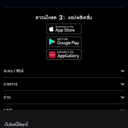
ดาวน์โหลด
แอปพลิเคชั่น
นกตัวนี้จะแทนชีวิตอิสระที่พายต้องการ
ลองถามใจตัวเองดูว่าอยากเป็นเพื่อนกับคนเรื่อง
เยอะมั้ย
ละคร / ซีรีส์
น้องพังพี่ก็ต้องช่วย มันเป็นเรื่องปรกติ
ละคร/ซีรีส์
รายการ
ซีรีส์นานาชาติ
รายการทั้งหมด
ข่าว
คุณคือสิ่งมหัศจรรย์ในชีวิตผม
การ์ตูน & เกม
ข่าวทั้งหมด
LIVE
รายการข่าว
ทีวีออนไลน์
เกี่ยวกับเรา
พายทำงานอย่างเดียวไม่มีใครมาจีบเลยค่ะแม่
เว็บไซต์นี้ใช้คุกกี้