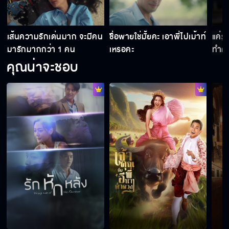
เส้นความรักเด่นมาก จะมีคน
ชื่อพายใช่มั้ยคะ เอาพี่ไปเม้าท์
แค่รู
เรื่องพี่ปั้นมันเป็นเรื่องของศักดิ์ศรี มาวัดกันให้มัน
มารักมากกว่า 1 คน
เหรอคะ
ทำคว
รู้ไป
คุณน่าจะชอบ
ไม่ต้องขอโทษ ไม่ต้องขอบคุณ แค่เลี้ยงข้าวพี่ก็พอ
เราอย่าผูกมัดกันด้วยสถานะเลย เผื่อเจอคนอื่นที่
ดีกว่า
ฉันทนดูลูกเดินลงนรกไปกับอย่างแกไม่ได้
วินเป็นใคร เจ้าของกางเกงในตัวนี้ใช่มั้ย