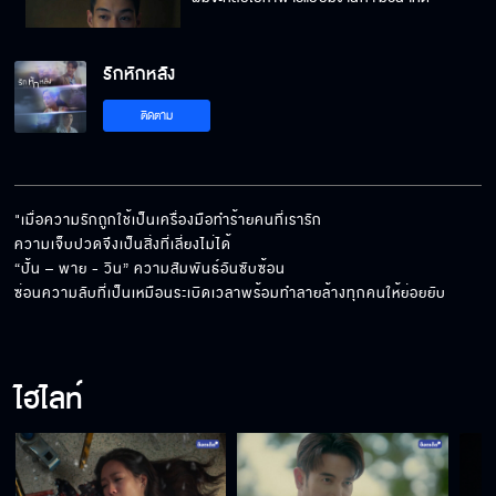
รักหักหลัง
กาแฟที่ชงผ่านการทำร้ายคนอื่นพี่ไม่ต้องการ
ติดตาม
มิ้งเรียนจบแล้วขอเรียกอาจารย์ว่าพี่ได้มั้ยคะ
"เมื่อความรักถูกใช้เป็นเครื่องมือทำร้ายคนที่เรารัก 

ความเจ็บปวดจึงเป็นสิ่งที่เลี่ยงไม่ได้ 

“ปั้น – พาย - วิน” ความสัมพันธ์อันซับซ้อน

พี่เรียนรู้ตัวตนของ พาย ตอนที่ พาย ไม่รู้ตัว
ซ่อนความลับที่เป็นเหมือนระเบิดเวลาพร้อมทำลายล้างทุกคนให้ย่อยยับ
ไฮไลท์
โกรธใครเกลียดใคร นึกถึงหน้าคนนั้นไว้แล้วต่อย
มาตรงๆ
ผมจะทำตัวให้ดีขึ้น และทำให้พายรักผมอีกครั้ง