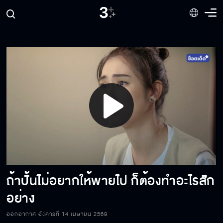
แต่งเงียบ ๆ ดีแล้ว เวลาเลิกกันจะได้ไม่ต้องอธิบาย
เยอะ
ถ้าคนที่เข้ามาถ้ามันไม่ใช่มันก็ไม่ใช่อยู่ดี
ภายนอกก็ดูรวย จะเอาค่าตัวลูกไปทำไมเยอะแยะ
Play
เชื่อฉันเถอะ พี่ปั้นเขาเคลียร์ได้ทุกอย่างอยู่แล้ว
Video
ถ้าปั้นไม่อยากให้พายไป ก็ต้องทำอะไรสัก
มีดีอะไรจะมาแต่งงานกับลูกชายฉัน
อย่าง
ออกอากาศ อังคารที่ 14 เมษายน 2569