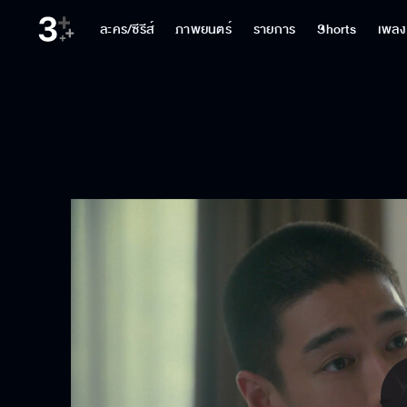
ละคร/ซีรีส์
ภาพยนตร์
รายการ
Shorts
เพลง