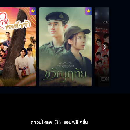
ขนมชิ้นเดียวยัดเข้าปากก็จบ ขั้นตอน
เยอะโคตรน่าเบื่อ
เรียนจบจะทำธุรกิจต่อ แล้วจะมาเป็น
เลขาฯ พี่ทำไม
ถ้าโกหกครั้งหนึ่งแล้ว เราก็ต้องโกหก
ต่อไปเรื่อย ๆ
แม่หวงขนาดนี้ เคยมีแฟนกับเขาหรือ
เปล่าเนี่ย
ดาวน์โหลด
แอปพลิเคชั่น