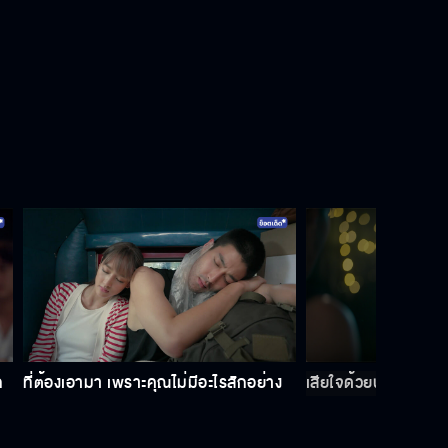
ลองถามใจตัวเองดูว่าอยากเป็นเพื่อน
กับคนเรื่องเยอะมั้ย
น้องพังพี่ก็ต้องช่วย มันเป็นเรื่องปรกติ
คุณคือสิ่งมหัศจรรย์ในชีวิตผม
พายทำงานอย่างเดียวไม่มีใครมาจีบ
เลยค่ะแม่
ก
ที่ต้องเอามา เพราะคุณไม่มีอะไรสักอย่าง
เสียใจด้วยนะ เรื่องพ่