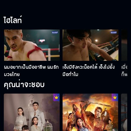
คนที่แพ้เขาถึงตายได้เลยนะ
ไฮไลท์
ชื่อ จอช เหมือนคนข้างนอกเลยเนอะ
ทำไมต้องหลอกกันด้วย
ผมอยากเป็นมืออาชีพ ผมรัก
เอ็งมีจังหวะน็อคได้ เอ็งไปยั้ง
เมื่
มวยไทย
มือทำไม
ก็พอ
คุณน่าจะชอบ
เรือเทียบท่าแล้วค่ะ ทุกคน
ถ้ามันไม่เชื่อฟังฉัน มันก็ไม่ใช่หลานฉันไง