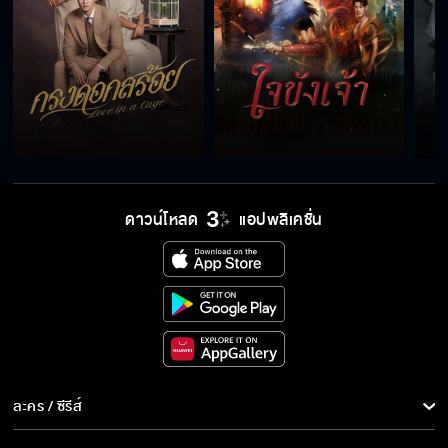
สัญญานะว่าต้องรอดปลอดภัยกลับมา
จะระวังตัวอย่างดีที่สุด ไม่ให้ใครจำได้เด็ดขาด
ดาวน์โหลด
แอปพลิเคชั่น
ไม่มีธัญญ์คนเดิมอีกแล้วนะ
ฉันไม่ชอบให้ใครมีอิทธิพลเหนือ โปรด นอกจาก
ฉัน
จะยอมพูดดี ๆ หรือต้องให้ทรมานก่อน
ละคร / ซีรีส์
ละคร/ซีรีส์