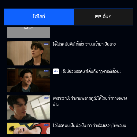
ไฮไลท์
EP อื่นๆ
ผมคิดว่า ผมต้องตายแน่ๆ แล้วครู
ไอ้โปรดมันจับได้แล้ว ว่าผมเข้ามาเป็นสาย
เอ็งมีชีวิตรอดมาได้นี่ก็ปาฏิหาริย์แล้วนะ
เพราะว่ามึงทำงานพลาดกูถึงได้โดนท้าทายอย่าง
นี้ไง
ไอ้โปรดมันเป็นมือเป็นเท้า ทำเรื่องเลวๆ ให้พ่อมัน