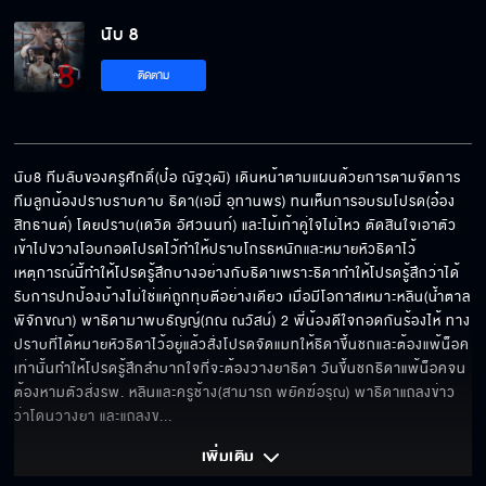
นับ 8
เป็นพ่อแล้วมีสิทธิ์ทำร้ายลูกขนาดนี้เหรอ
ติดตาม
แม่จะสบายได้ยังไง ถ้าลูกแม่ยังอยู่กับความหวาด
กลัว
นับ8 ทีมลับของครูศักดิ์(ป๋อ ณัฐวุฒิ) เดินหน้าตามแผนด้วยการตามจัดการ
ทีมลูกน้องปราบราบคาบ ธิดา(เอมี่ อุทานพร) ทนเห็นการอบรมโปรด(อ๋อง 
สิทธานต์) โดยปราบ(เดวิด อัศวนนท์) และไม้เท้าคู่ใจไม่ไหว ตัดสินใจเอาตัว
จะไม่ปิดบังความรู้สึกอีกแล้ว
เข้าไปขวางโอบกอดโปรดไว้ทำให้ปราบโกรธหนักและหมายหัวธิดาไว้ 
เหตุการณ์นี้ทำให้โปรดรู้สึกบางอย่างกับธิดาเพราะธิดาทำให้โปรดรู้สึกว่าได้
รับการปกป้องบ้างไม่ใช่แค่ถูกทุบตีอย่างเดียว เมื่อมีโอกาสเหมาะหลิน(น้ำตาล 
พิจักขณา) พาธิดามาพบธัญญ์(ภณ ณวัสน์) 2 พี่น้องดีใจกอดกันร้องไห้ ทาง
ปราบที่ได้หมายหัวธิดาไว้อยู่แล้วสั่งโปรดจัดแมทให้ธิดาขึ้นชกและต้องแพ้น็อค
ไม่ต้องมายุ่ง ฉันโดนจนชินแล้ว
เท่านั้นทำให้โปรดรู้สึกลำบากใจที่จะต้องวางยาธิดา วันขึ้นชกธิดาแพ้น็อคจน
ต้องหามตัวส่งรพ. หลินและครูช้าง(สามารถ พยัคฆ์อรุณ) พาธิดาแถลงข่าว
ว่าโดนวางยา และแถลงข
... 
คิดว่าไอ้ธัญญ์ กลับชาติมาเกิดเป็นนักมวยหรือไง
เพิ่มเติม 