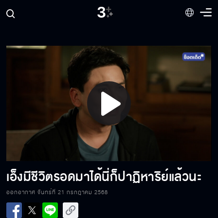
ฉันยังไม่พร้อมตาย ฉันต้องหายเพื่อไปชกมวย
ให้โอกาสเป็นครั้งสุดท้าย พลาดอีก...มึงตาย
Play
ให้โอกาสเป็นครั้งสุดท้าย พลาดอีก...มึงตาย
Video
นี่เหรอนักกีฬา เอาเปรียบน่ารังเกียจไปมั้ง
เอ็งมีชีวิตรอดมาได้นี่ก็ปาฏิหาริย์แล้วนะ
ออกอากาศ จันทร์ที่ 21 กรกฎาคม 2568
ค้างแค่คืนเดียว ต้องดีดดิ้นเลยเหรอ