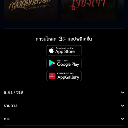
เขาให้ครูมวยคนไหนมาสอนแก
หรือพี่โปรดจะเกี่ยวข้องกับเรื่องที่เต้ล้มมวย
ดาวน์โหลด
แอปพลิเคชั่น
คอยเอาใจช่วยกูนะ กูจะชกเอาแชมป์มาให้มึง
ถ้างานนี้แกพลาดอีก อย่ากลับมาให้ฉันเห็นหน้า
ละคร / ซีรีส์
ละคร/ซีรีส์
รายการ
ซีรีส์นานาชาติ
เงินสด 10 ล้าน ทั้งชีวิตพวกเราจะหาได้เหรอวะ
รายการทั้งหมด
ข่าว
การ์ตูน & เกม
ข่าวทั้งหมด