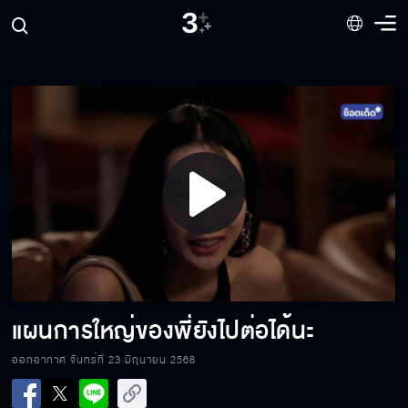
คลิปเสียงแบบนี้ใช้ AI ทำแน่ ๆ
พวกมันทำเป็นขบวนการมีคนรู้เห็นด้วยแน่
Play
ชกแบบนี้ รับจ้างล้มมวยเหรอวะ
Video
ถ้าผมชกแพ้ คุณหลินจะทำยังไง
แผนการใหญ่ของพี่ยังไปต่อได้นะ
ออกอากาศ จันทร์ที่ 23 มิถุนายน 2568
แฟนไอ้เย็นมาหาโปรดทำไม