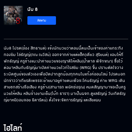
นับ 8
เตรียมซื้อตู้ใหญ่ๆ ไว้เก็บถ้วยรางวัลได้เลย
ติดตาม
ซื้อ เกียรติเพชร มาก็เพื่อปราบไอ้ธัญญ์
นับ8 โปรด(อ๋อง สิทธานต์) แจ้งนักมวยว่าตอนนี้ตนเป็นเจ้าของค่ายกระทิง
ทองยิม ไล่ธัญญ์(ภณ ณวัสน์) ออกจากค่ายแต่แฮ็ค(เดี่ยว สุริยนต์) แอบให้ที่
พักธัญญ์ ครูช้างแนะนำค่ายมวยของญาติให้หลิน(น้ำตาล พิจักขณา) ซื้อไว้ 
แกต้องได้ค่ายมวย ป๊าจะชดเชยความผิดพลาด
ต่อมาหลินกับธัญญ์มาเปิดค่ายมวยไวท์โรสยิม (WRG) ขึ้น ปราบตัดใจวาง
ของป๊า
ระเบิดศูนย์ของตัวเองเพื่อปิดปากลูกน้องทุกคนในแก๊งค์ออนไลน์ โปรดบอก
นักข่าวว่าเกียรติเพชรจะย้ายมาอยู่ค่ายตนเพื่อจะโค่นธัญญ์ ค่าย WRG เดิน
สายชกสร้างชื่อเสียง ครูช้าง(สามารถ พยัคฆ์อรุณ) หมดสัญญามาขอเป็นครู
มวยให้หลิน หลินจ้างยามเย็น(โบ๊ท ธารา) มาเป็นผจก.ดูแลธัญญ์ วันเกิดธัญ
ฉันไม่ได้โกรธ แต่แค่น้อยใจ
ญ์ยาหยี(เอนจอย ธิดารัตน์) ตั้งใจจะจัดการธัญญ์ แต่เสียแผน
ถ้าจะฉีกสัญญาก็ต้องจ่ายค่าปรับมา
ไฮไลท์