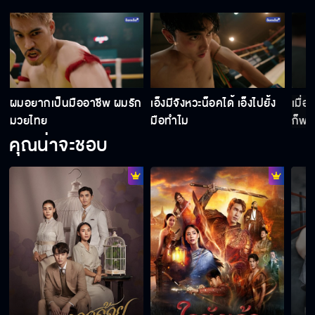
ป๊าของเธอเสียพนันมวยมาหลายปีแล้ว
แพ้ไม่ได้นะ กูเล่นมึงไปเยอะมาก
ผมอยากเป็นมืออาชีพ ผมรัก
เอ็งมีจังหวะน็อคได้ เอ็งไปยั้ง
เมื่
มวยไทย
มือทำไม
ก็พอ
คุณน่าจะชอบ
วันที่มึงได้แชมป์ คือวันตายของมึง
ไม่อยากเห็นคุณแต่งงานโดยไม่เต็มใจ
มีบางคนได้กำไรเป็นกอบเป็นกำจากศึกไฟต์นี้