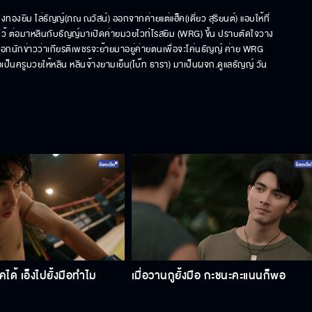
ทองยิม ไล่ธัญญ์(ภณ ณวัสน์) ออกจากค่ายแต่แฮ็ค(เดี่ยว สุริยนต์) แอบให้ที่
ไว้ ต่อมาหลินกับธัญญ์มาเปิดค่ายมวยไวท์โรสยิม (WRG) ขึ้น ปราบตัดใจวาง
อกนักข่าวว่าเกียรติเพชรจะย้ายมาอยู่ค่ายตนเพื่อจะโค่นธัญญ์ ค่าย WRG 
ป็นครูมวยให้หลิน หลินจ้างยามเย็น(โบ๊ท ธารา) มาเป็นผจก.ดูแลธัญญ์ วัน
อคได้ เอ็งไปยั้งมือทำไม
เมื่อวานกูยั้งมือ กะชนะคะแนนก็พอ