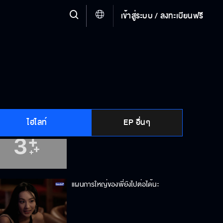
เข้าสู่ระบบ / ลงทะเบียนฟรี
แฟนไอ้เย็นมาหาโปรดทำไม
เพื่อนแกมันก็แค่แพ้ครั้งหนึ่ง เดี๋ยวก็ชนะ
ใหม่ได้
ไฮไลท์
EP อื่นๆ
ถ้ามันเอาไปพูดแผนเราฉิบหายกันหมด
แผนการใหญ่ของพี่ยังไปต่อได้นะ