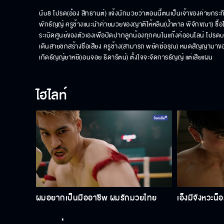
นับ8 โปรด(อ๋อง สิทธานต์) แจ้งนักมวยว่าตอนนี้ตนเป็นเจ้าของค่ายกระทิง
พักธัญญ์ ครูช้างแนะนำค่ายมวยของญาติให้หลิน(น้ำตาล พิจักขณา) ซื้อ
ระเบิดศูนย์ของตัวเองเพื่อปิดปากลูกน้องทุกคนในแก๊งค์ออนไลน์ โปรดบ
เดินสายชกสร้างชื่อเสียง ครูช้าง(สามารถ พยัคฆ์อรุณ) หมดสัญญามาขอเ
เกิดธัญญ์ยาหยี(เอนจอย ธิดารัตน์) ตั้งใจจะจัดการธัญญ์ แต่เสียแผน
ไฮไลท์
ผมอยากเป็นมืออาชีพ ผมรักมวยไทย
เอ็งมีจังหวะน็