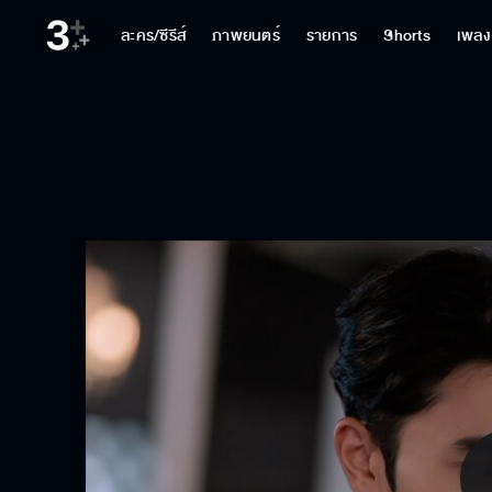
ละคร/ซีรีส์
ภาพยนตร์
รายการ
Shorts
เพลง