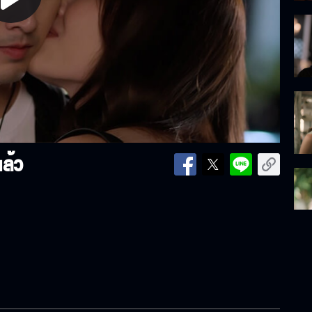
lay
ideo
ล้ว