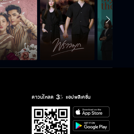
พ่อไอ้เต้มันรวยพนันมวยเยอะหรือไง
ซื้อที่เป็นล้าน
ตีระฆังก่อนได้ไง
แล้วพี่ธัญญ์จะชนะพี่เต้เหรอ
ดาวน์โหลด
แอปพลิเคชั่น
รอชกจัดอันดับก่อนเถอะ เดี๋ยวจะรู้เอง