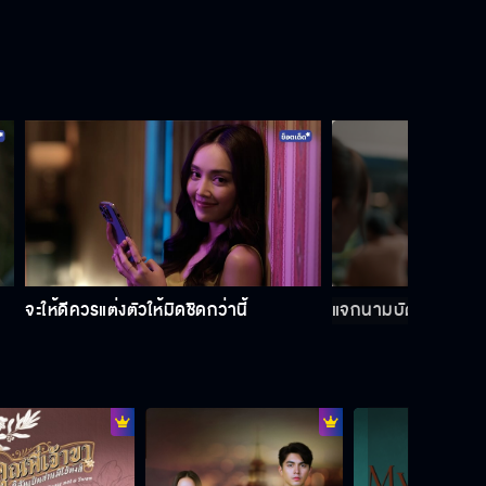
สามารถ พยัคฆ์อรุณ เขาเป็นตำนาน
ถ้าคิดจะบริหารค่ายมวย ต้องแยกเรื่อง
ส่วนตัวออกไปก่อน
ชอบผู้ชายแบบนี้เหรอ
จะให้ดีควรแต่งตัวให้มิดชิดกว่านี้
แจกนามบัตรอีกแล้ว 
ครูเขาสอนแต่นักมวยตัว Top ระดับ
แชมป์