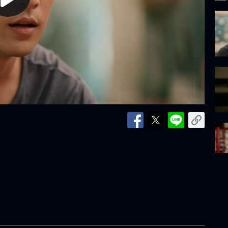
lay
ideo