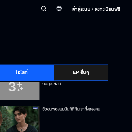
เข้าสู่ระบบ / ลงทะเบียนฟรี
ใครอนุญาตให้ชกกันเองแบบนี้
จะน็อคเขา หรือให้ เขาน็อค มันก็ล้มมวย
อยู่ดี
ไฮไลท์
EP อื่นๆ
ถ้าพี่โค่นผมไม่ลงใน 3 ยก พี่ต้องเลิกยุ่ง
กับคุณหลิน
ชัยชนะของผมมันก็ดีกับเราทั้งสองคน