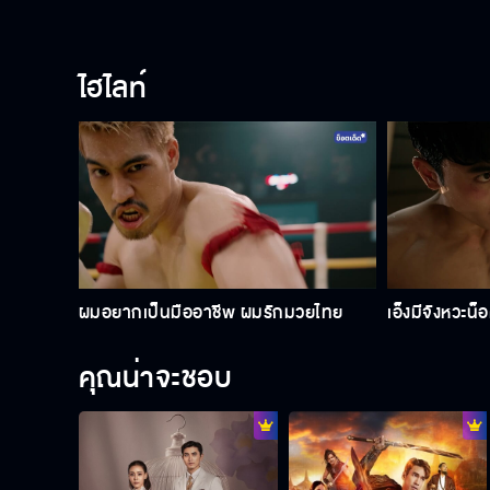
ไฮไลท์
ผมอยากเป็นมืออาชีพ ผมรักมวยไทย
เอ็งมีจังหวะน็
คุณน่าจะชอบ