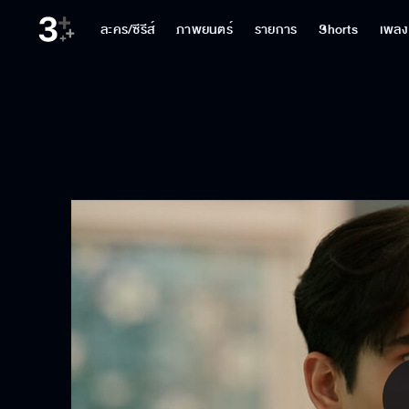
ละคร/ซีรีส์
ภาพยนตร์
รายการ
Shorts
เพลง