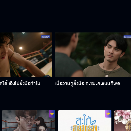
อคได้ เอ็งไปยั้งมือทำไม
เมื่อวานกูยั้งมือ กะชนะคะแนนก็พอ