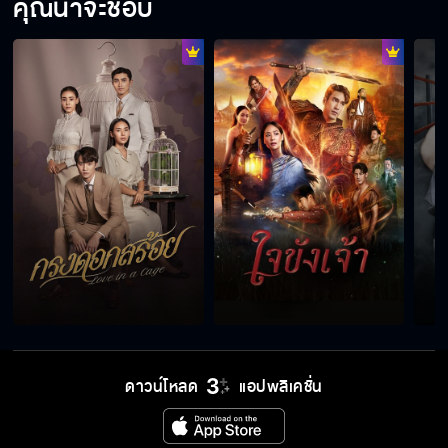
คุณน่าจะชอบ
รอชกจัดอันดับก่อนเถอะ เดี๋ยวจะรู้เอง
หากินเองเฉพาะเวลากลางคืน ส่วนกลางวันเป็น
ง่อย
เราสองคนเนี่ย ชักจะใจตรงกันบ่อยแล้วนะ
นักมวยของป๊า ทำตัวเหมือนนักเลงคุมซอย
ดาวน์โหลด
แอปพลิเคชั่น
รวยขนาดนี้มาเป็นนักมวยให้เจ็บตัวทำไมวะ