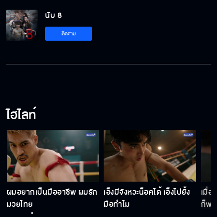
นับ 8
ชอบผู้ชายแบบนี้เหรอ
ติดตาม
ครูเขาสอนแต่นักมวยตัว Top ระดับแชมป์
ไฮไลท์
พ่อไอ้เต้มันรวยพนันมวยเยอะหรือไง ซื้อที่เป็น
ล้าน
ตีระฆังก่อนได้ไง
ผมอยากเป็นมืออาชีพ ผมรัก
เอ็งมีจังหวะน็อคได้ เอ็งไปยั้ง
เมื่
แล้วพี่ธัญญ์จะชนะพี่เต้เหรอ
มวยไทย
มือทำไม
ก็พอ