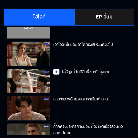
ไฮไลท์
EP อื่นๆ
เชื่อฟังพี่ได้ดีทุกคน
เอาไว้วันไหนอยากได้กระแส จะติดต่อไป
ไอ้ธัญญ์มันมีสิทธิ์ชนะมึงสูงมาก
สามารถ พยัคฆ์อรุณ เขาเป็นตำนาน
ถ้าคิดจะบริหารค่ายมวย ต้องแยกเรื่องส่วนตัว
ออกไปก่อน