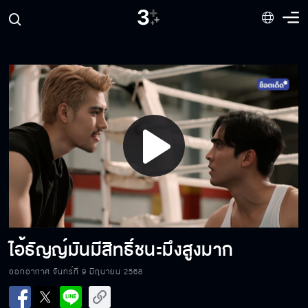
ใครอนุญาตให้ชกกันเองแบบนี้
จะน็อคเขา หรือให้ เขาน็อค มันก็ล้มมวยอยู่ดี
Play
ถ้าพี่โค่นผมไม่ลงใน 3 ยก พี่ต้องเลิกยุ่งกับคุณ
หลิน
Video
ชัยชนะของผมมันก็ดีกับเราทั้งสองคน
ไอ้ธัญญ์มันมีสิทธิ์ชนะมึงสูงมาก
ออกอากาศ จันทร์ที่ 9 มิถุนายน 2568
ใช้ฝีมือหรือเปล่าวะ