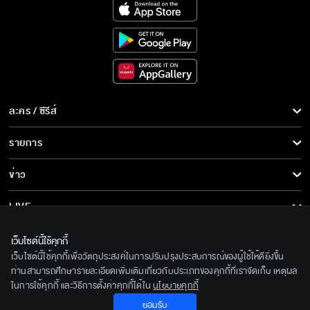
ถ้าเมื่อกี้ฉันเป็นอะไรไป ฉันคงหมดโอกาสที่จะได้
บอก
ละคร / ซีรีส์
ถ้าเจอตัวไอ้ธัญญ์ ก็ปิดบัญชีมันซะ
ละคร/ซีรีส์
รายการ
ซีรีส์นานาชาติ
รายการทั้งหมด
ข่าว
เก็บไว้เป็นแพะน่าจะดี
การ์ตูน & เกม
ข่าวทั้งหมด
LIVE
รายการข่าว
ทีวีออนไลน์
เกี่ยวกับเรา
ฉันทำให้พ่อต้องตาย อโหสิกรรมให้ฉันด้วย
เว็บไซต์นี้ใช้คุกกี้
ข่าวประชาสัมพันธ์
เว็บไซต์นี้ใช้คุกกี้เพื่อวัตถุประสงค์ในการปรับปรุงประสบการณ์ของผู้ใช้ให้ดียิ่งขึ้น
BEC World
ติดตามเราได้ที่
ท่านสามารถศึกษารายละเอียดเพิ่มเติมเกี่ยวกับประเภทของคุกกี้ที่เราจัดเก็บ เหตุผล
ในการใช้คุกกี้ และวิธีการตั้งค่าคุกกี้ได้ใน
นโยบายคุกกี้
รู้จักเรา
ตอนนี้ไอ้ธัญญ์อยู่ที่วัดนี่แหละ
© 2020 Bangkok Entertainment Co.,Ltd. All Rights Reserved.
ยอมรับ