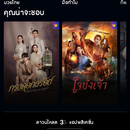
มวยไทย
มือทำไม
ก็พอ
คุณน่าจะชอบ
ศพถูกบังตา ถ้าไม่ทำพิธีศพไม่ลอยขึ้นมาหรอก
แกจะไม่ได้เห็นผู้หญิงคนนั้นอีก เหมือนแม่ของแกที่
หายไป
ถ้ายังไม่เห็นศพมัน ก็ยังวางใจไม่ได้
ธัญญ์ ปราบศัตรูพ่าย ถูกลอบยิง
ดาวน์โหลด
แอปพลิเคชั่น
ไม่ใช่ธงไท ปราบศัตรูพ่าย แต่เป็นธงไท ศิษย์เดชา