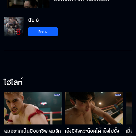
นับ 8
ชกมวยการกุศล ทำเพื่อบังหน้าทั้งนั้นแหละ
ติดตาม
ย่างสามขุม คุมแดนยักษ์
ไฮไลท์
คุณเป็นใคร ทำไมถึงมีรูปเก่าพ่อผม
เห็นแกเงิน หากินกับเพื่อนรักของตัวเอง
ผมอยากเป็นมืออาชีพ ผมรัก
เอ็งมีจังหวะน็อคได้ เอ็งไปยั้ง
เมื่
ผมไม่อยากเห็น คุณหลิน ต้องเสียใจ