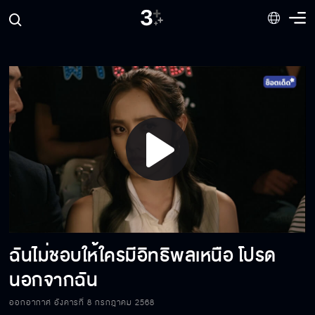
คนที่แพ้เขาถึงตายได้เลยนะ
ชื่อ จอช เหมือนคนข้างนอกเลยเนอะ
ทำไมต้องหลอกกันด้วย
Play
เรือเทียบท่าแล้วค่ะ ทุกคน
Video
ฉันไม่ชอบให้ใครมีอิทธิพลเหนือ โปรด
ถ้ามันไม่เชื่อฟังฉัน มันก็ไม่ใช่หลานฉันไง
นอกจากฉัน
ออกอากาศ อังคารที่ 8 กรกฎาคม 2568