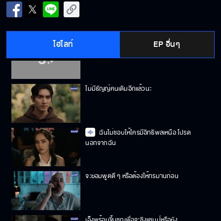
สัญญานะว่าต้องรอดปลอดภัยกลับมา
ไฮไลท์
EP อื่นๆ
จะระวังตัวอย่างดีที่สุด ไม่ให้ใครจำได้เด็ดขาด
ไม่มีธัญญ์คนเดิมอีกแล้วนะ
ฉันไม่ชอบให้ใครมีอิทธิพลเหนือ โปรด
นอกจากฉัน
จะยอมพูดดี ๆ หรือต้องให้ทรมานก่อน
เอ็งพร้อมขึ้นชกเพื่อจะชิงแชมป์หรือยัง