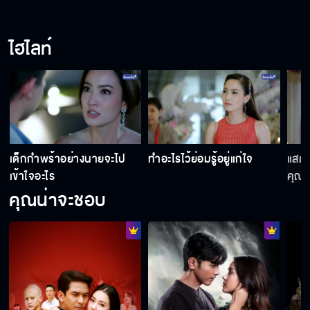
ฉันจะไม่ใจอ่อน
ไฮไลท์
คนคุมเกมแบบฉัน ไม่กลัวอยู่แล้ว
ผมจะรับผิดชอบเอง
เด็กกำพร้าอย่างนายจะไป
ทำอะไรไว้ย่อมรู้อยู่แก่ใจ
แสดง
เข้าใจอะไร
คุณด
ของเก่าไป ของใหม่ก็ต้องมาแทน
คุณน่าจะชอบ
พ่อต้องไล่มันออกจากบริษัท