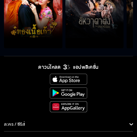
กล้าดียังไง มาแตะหลานสาวฉัน
รู้สึกใจสั่นนิดหน่อย
มันก็แค่ละครตบตา
ดาวน์โหลด
แอปพลิเคชั่น
ยังมีอีกหลายคนที่รักคุณนะ
ป้อนข้าวกันถึงปากเลยนะ
ละคร / ซีรีส์
ละคร/ซีรีส์
เกมเสน่หา