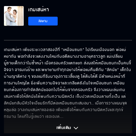
นายทำให้ครอบครัวฉันแตกแยก
เกมเสน่หา
ติดตาม
ไหนบอกไม่คิดถึงไง
เกมเสน่หา เพียงระยะเวลาสองปีที่ "เหมือนชนก" ไปเรียนเมืองนอก พ่อแม่
หย่ากัน พ่อกำลังจะแต่งงานใหม่กับอดีตนางงามอายุคราวลูก แม่เปลี่ยน
คุณจะไม่บอกจริงๆเหรอ
ผู้ชายเด็กกว่าไม่ซ้ำหน้า เมื่อครอบครัวแตกแยก ส่งผลให้เหมือนชนกเป็นคนขี้
อิจฉา อารมณ์ร้าย และพยายามทำทุกอย่างให้พ่อแม่คืนดีกัน "ลัคนัย" เด็กใน
บ้านญาติห่าง ๆ ของแม่ที่รับมาอุปการะเลี้ยงดู ได้ดิบได้ดี มีตำแหน่งหน้าที่
การงานใหญ่โต ยิ่งเพิ่มความอิจฉาและเกลียดชังในใจเหมือนชนก เหมือน
ฉันจะเป็นทุกอย่างให้เธอเอง
ชนกต้องการกำจัดลัคนัยออกไปให้พ้นจากครอบครัว จึงวางแผนเล่นเกม
เสน่หาเพื่อให้ลัคนัยได้พบกับความผิดหวัง เจ็บปวดเหมือนตายทั้งเป็น แต่
ลัคนัยกลับมีหัวใจเปี่ยมรักที่มีต่อเหมือนชนกเสมอมา.. เมื่อการวางแผนขุด
หลุมล่อ วางเกมเสน่หาของเธอ เพียงเพื่อให้พบกับความผิดหวังและทุกข์
กอดไว้จนกว่าจะเข้มแข็ง
ทรมาน โดยที่ไม่รู้เลยว่า เธอเองต่
... 
เพิ่มเติม 