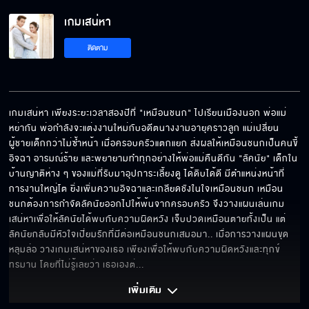
เกมเสน่หา
กล้าดียังไง มาแตะหลานสาวฉัน
ติดตาม
รู้สึกใจสั่นนิดหน่อย
เกมเสน่หา เพียงระยะเวลาสองปีที่ "เหมือนชนก" ไปเรียนเมืองนอก พ่อแม่
หย่ากัน พ่อกำลังจะแต่งงานใหม่กับอดีตนางงามอายุคราวลูก แม่เปลี่ยน
ผู้ชายเด็กกว่าไม่ซ้ำหน้า เมื่อครอบครัวแตกแยก ส่งผลให้เหมือนชนกเป็นคนขี้
มันก็แค่ละครตบตา
อิจฉา อารมณ์ร้าย และพยายามทำทุกอย่างให้พ่อแม่คืนดีกัน "ลัคนัย" เด็กใน
บ้านญาติห่าง ๆ ของแม่ที่รับมาอุปการะเลี้ยงดู ได้ดิบได้ดี มีตำแหน่งหน้าที่
การงานใหญ่โต ยิ่งเพิ่มความอิจฉาและเกลียดชังในใจเหมือนชนก เหมือน
ชนกต้องการกำจัดลัคนัยออกไปให้พ้นจากครอบครัว จึงวางแผนเล่นเกม
ยังมีอีกหลายคนที่รักคุณนะ
เสน่หาเพื่อให้ลัคนัยได้พบกับความผิดหวัง เจ็บปวดเหมือนตายทั้งเป็น แต่
ลัคนัยกลับมีหัวใจเปี่ยมรักที่มีต่อเหมือนชนกเสมอมา.. เมื่อการวางแผนขุด
หลุมล่อ วางเกมเสน่หาของเธอ เพียงเพื่อให้พบกับความผิดหวังและทุกข์
ทรมาน โดยที่ไม่รู้เลยว่า เธอเองต่
... 
ป้อนข้าวกันถึงปากเลยนะ
เพิ่มเติม 