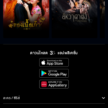
เกมเสน่หา เร็ว ๆ นี้
ดาวน์โหลด
แอปพลิเคชั่น
ละคร / ซีรีส์
ละคร/ซีรีส์