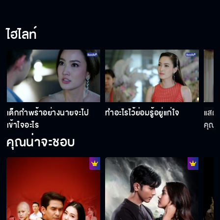
เกมเสน่หา
ไฮไลท์
คนยอมโดนตบ ก็ต่อเมื่อผมเลว
ผู้ชายคนนั้น มันเลือดชั่ว
เด็กกำพร้าอย่างนายจะไป
ทำอะไรไว้ย่อมรู้อยู่แก่ใจ
แสดง
เข้าใจอะไร
คุณด
คุณน่าจะชอบ
คุณกำลังเห็นแก่ตัว
เกมเสน่หา