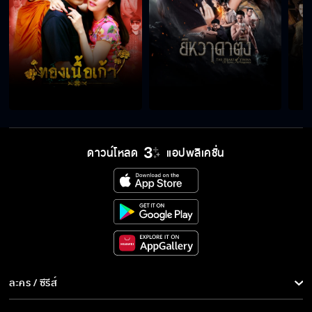
ดาวน์โหลด
แอปพลิเคชั่น
ละคร / ซีรีส์
ละคร/ซีรีส์