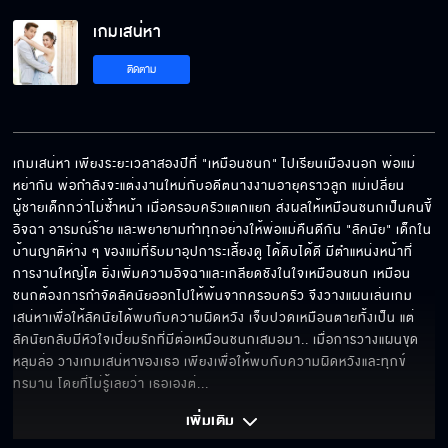
เกมเสน่หา EP.14[5/5]
เกมเสน่หา
ติดตาม
เกมเสน่หา เพียงระยะเวลาสองปีที่ "เหมือนชนก" ไปเรียนเมืองนอก พ่อแม่
หย่ากัน พ่อกำลังจะแต่งงานใหม่กับอดีตนางงามอายุคราวลูก แม่เปลี่ยน
ผู้ชายเด็กกว่าไม่ซ้ำหน้า เมื่อครอบครัวแตกแยก ส่งผลให้เหมือนชนกเป็นคนขี้
อิจฉา อารมณ์ร้าย และพยายามทำทุกอย่างให้พ่อแม่คืนดีกัน "ลัคนัย" เด็กใน
บ้านญาติห่าง ๆ ของแม่ที่รับมาอุปการะเลี้ยงดู ได้ดิบได้ดี มีตำแหน่งหน้าที่
การงานใหญ่โต ยิ่งเพิ่มความอิจฉาและเกลียดชังในใจเหมือนชนก เหมือน
ชนกต้องการกำจัดลัคนัยออกไปให้พ้นจากครอบครัว จึงวางแผนเล่นเกม
เสน่หาเพื่อให้ลัคนัยได้พบกับความผิดหวัง เจ็บปวดเหมือนตายทั้งเป็น แต่
ลัคนัยกลับมีหัวใจเปี่ยมรักที่มีต่อเหมือนชนกเสมอมา.. เมื่อการวางแผนขุด
หลุมล่อ วางเกมเสน่หาของเธอ เพียงเพื่อให้พบกับความผิดหวังและทุกข์
ทรมาน โดยที่ไม่รู้เลยว่า เธอเองต่
... 
เพิ่มเติม 