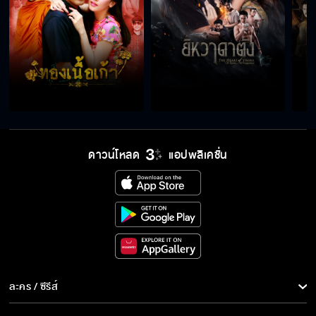
ดาวน์โหลด
แอปพลิเคชั่น
ละคร / ซีรีส์
ละคร/ซีรีส์