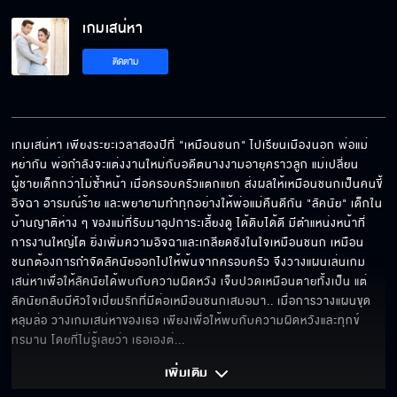
เกมเสน่หา EP.16[5/5]
เกมเสน่หา
ติดตาม
เกมเสน่หา เพียงระยะเวลาสองปีที่ "เหมือนชนก" ไปเรียนเมืองนอก พ่อแม่
หย่ากัน พ่อกำลังจะแต่งงานใหม่กับอดีตนางงามอายุคราวลูก แม่เปลี่ยน
ผู้ชายเด็กกว่าไม่ซ้ำหน้า เมื่อครอบครัวแตกแยก ส่งผลให้เหมือนชนกเป็นคนขี้
อิจฉา อารมณ์ร้าย และพยายามทำทุกอย่างให้พ่อแม่คืนดีกัน "ลัคนัย" เด็กใน
บ้านญาติห่าง ๆ ของแม่ที่รับมาอุปการะเลี้ยงดู ได้ดิบได้ดี มีตำแหน่งหน้าที่
การงานใหญ่โต ยิ่งเพิ่มความอิจฉาและเกลียดชังในใจเหมือนชนก เหมือน
ชนกต้องการกำจัดลัคนัยออกไปให้พ้นจากครอบครัว จึงวางแผนเล่นเกม
เสน่หาเพื่อให้ลัคนัยได้พบกับความผิดหวัง เจ็บปวดเหมือนตายทั้งเป็น แต่
ลัคนัยกลับมีหัวใจเปี่ยมรักที่มีต่อเหมือนชนกเสมอมา.. เมื่อการวางแผนขุด
หลุมล่อ วางเกมเสน่หาของเธอ เพียงเพื่อให้พบกับความผิดหวังและทุกข์
ทรมาน โดยที่ไม่รู้เลยว่า เธอเองต่
... 
เพิ่มเติม 