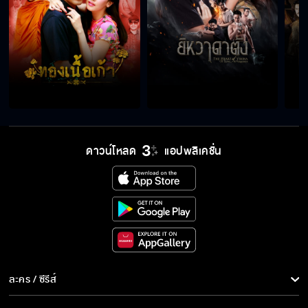
เกมเสน่หา
คนยอมโดนตบ ก็ต่อเมื่อผมเลว
ดาวน์โหลด
แอปพลิเคชั่น
ผู้ชายคนนั้น มันเลือดชั่ว
คุณกำลังเห็นแก่ตัว
เกมเสน่หา
ละคร / ซีรีส์
ละคร/ซีรีส์