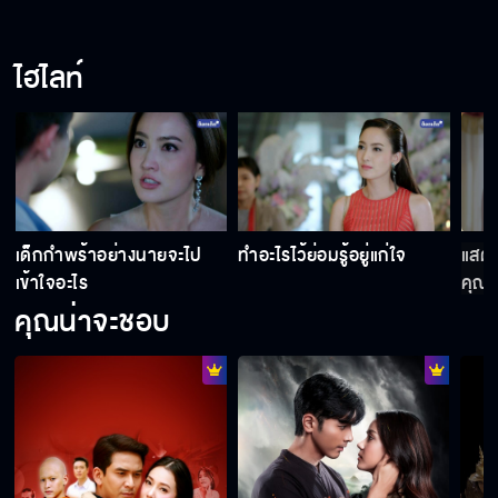
กล้าดียังไง มาแตะหลานสาวฉัน
ไฮไลท์
รู้สึกใจสั่นนิดหน่อย
มันก็แค่ละครตบตา
เด็กกำพร้าอย่างนายจะไป
ทำอะไรไว้ย่อมรู้อยู่แก่ใจ
แสดง
เข้าใจอะไร
คุณด
คุณน่าจะชอบ
ยังมีอีกหลายคนที่รักคุณนะ
ป้อนข้าวกันถึงปากเลยนะ