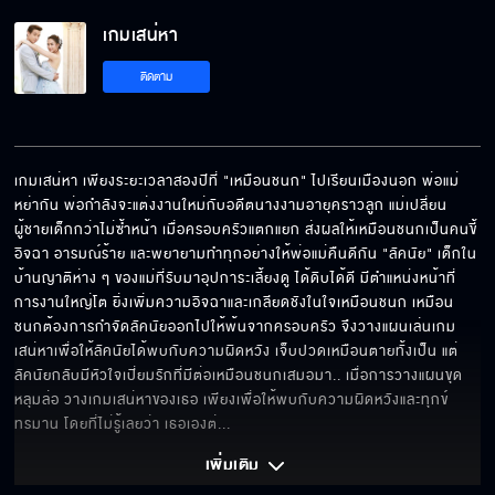
เกมเสน่หา
ฉันจะไม่ใจอ่อน
ติดตาม
คนคุมเกมแบบฉัน ไม่กลัวอยู่แล้ว
เกมเสน่หา เพียงระยะเวลาสองปีที่ "เหมือนชนก" ไปเรียนเมืองนอก พ่อแม่
หย่ากัน พ่อกำลังจะแต่งงานใหม่กับอดีตนางงามอายุคราวลูก แม่เปลี่ยน
ผู้ชายเด็กกว่าไม่ซ้ำหน้า เมื่อครอบครัวแตกแยก ส่งผลให้เหมือนชนกเป็นคนขี้
ผมจะรับผิดชอบเอง
อิจฉา อารมณ์ร้าย และพยายามทำทุกอย่างให้พ่อแม่คืนดีกัน "ลัคนัย" เด็กใน
บ้านญาติห่าง ๆ ของแม่ที่รับมาอุปการะเลี้ยงดู ได้ดิบได้ดี มีตำแหน่งหน้าที่
การงานใหญ่โต ยิ่งเพิ่มความอิจฉาและเกลียดชังในใจเหมือนชนก เหมือน
ชนกต้องการกำจัดลัคนัยออกไปให้พ้นจากครอบครัว จึงวางแผนเล่นเกม
เสน่หาเพื่อให้ลัคนัยได้พบกับความผิดหวัง เจ็บปวดเหมือนตายทั้งเป็น แต่
ของเก่าไป ของใหม่ก็ต้องมาแทน
ลัคนัยกลับมีหัวใจเปี่ยมรักที่มีต่อเหมือนชนกเสมอมา.. เมื่อการวางแผนขุด
หลุมล่อ วางเกมเสน่หาของเธอ เพียงเพื่อให้พบกับความผิดหวังและทุกข์
ทรมาน โดยที่ไม่รู้เลยว่า เธอเองต่
... 
พ่อต้องไล่มันออกจากบริษัท
เพิ่มเติม 