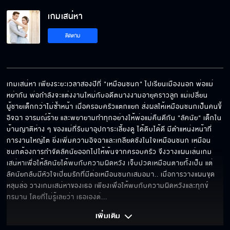
เกมเสน่หา
ผู้ชายคนนั้น มันเลือดชั่ว
ติดตาม
คุณกำลังเห็นแก่ตัว
เกมเสน่หา เพียงระยะเวลาสองปีที่ "เหมือนชนก" ไปเรียนเมืองนอก พ่อแม่
หย่ากัน พ่อกำลังจะแต่งงานใหม่กับอดีตนางงามอายุคราวลูก แม่เปลี่ยน
ผู้ชายเด็กกว่าไม่ซ้ำหน้า เมื่อครอบครัวแตกแยก ส่งผลให้เหมือนชนกเป็นคนขี้
เกมเสน่หา
อิจฉา อารมณ์ร้าย และพยายามทำทุกอย่างให้พ่อแม่คืนดีกัน "ลัคนัย" เด็กใน
บ้านญาติห่าง ๆ ของแม่ที่รับมาอุปการะเลี้ยงดู ได้ดิบได้ดี มีตำแหน่งหน้าที่
การงานใหญ่โต ยิ่งเพิ่มความอิจฉาและเกลียดชังในใจเหมือนชนก เหมือน
ชนกต้องการกำจัดลัคนัยออกไปให้พ้นจากครอบครัว จึงวางแผนเล่นเกม
เสน่หาเพื่อให้ลัคนัยได้พบกับความผิดหวัง เจ็บปวดเหมือนตายทั้งเป็น แต่
เกมเสน่หา เร็ว ๆ นี้
ลัคนัยกลับมีหัวใจเปี่ยมรักที่มีต่อเหมือนชนกเสมอมา.. เมื่อการวางแผนขุด
หลุมล่อ วางเกมเสน่หาของเธอ เพียงเพื่อให้พบกับความผิดหวังและทุกข์
ทรมาน โดยที่ไม่รู้เลยว่า เธอเองต่
... 
เพิ่มเติม 