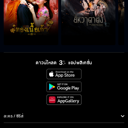
ดาวน์โหลด
แอปพลิเคชั่น
ละคร / ซีรีส์
ละคร/ซีรีส์