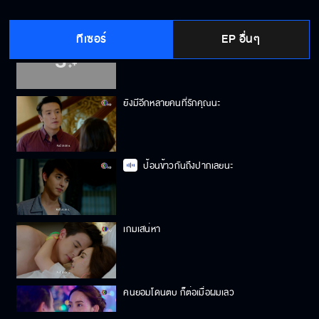
ทีเซอร์
EP อื่นๆ
มันก็แค่ละครตบตา
ยังมีอีกหลายคนที่รักคุณนะ
ป้อนข้าวกันถึงปากเลยนะ
เกมเสน่หา
คนยอมโดนตบ ก็ต่อเมื่อผมเลว