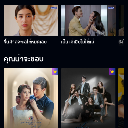
มีลูกสาวเหมือนเอาส้วมไปวางไว้หน้าบ้าน
ซ่านเสน่หา วันนี้เสนอตอนแรก
ง
ขึ้นศาลจะแฉให้หมดเลย
เป็นแค่เมียไม่ใช่แม่
ยังไง
ผู้ชายจะเป็นใหญ่แค่ไหน รักผู้หญิงไม่ได้หรอ
คุณน่าจะชอบ
ซ่านเสน่หา
ผมไม่อยากให้ลูกสาวมีผัว 2 คน