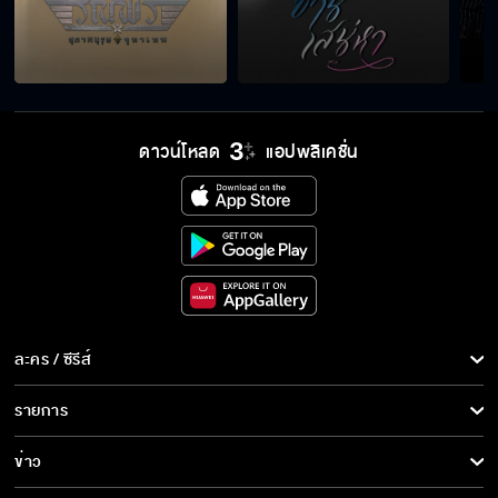
เราเลิกกันเถอะ
คุณลุงไม่รู้จักลูกชายตัวเองหรอคะ
ดาวน์โหลด
แอปพลิเคชั่น
ผู้ชายคนไหนไม่รักก็โง่เต็มทน
ความสัมพันธ์ของจูบคือ คนที่ถูกจูบตอบสนอง
ใคร
ละคร / ซีรีส์
ละคร/ซีรีส์
อย่ามายุ่งกับฉันอีก
รายการ
ซีรีส์นานาชาติ
รายการทั้งหมด
ข่าว
การ์ตูน & เกม
ไม่มีใครลืมรักแรกได้หรอก
ข่าวทั้งหมด