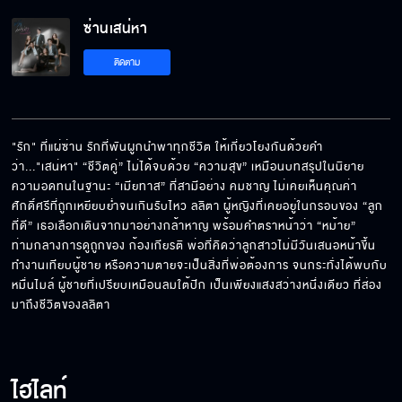
ถึงเวลาต้องเลือก
ซ่านเสน่หา
ติดตาม
ทุกอย่างมันฟ้องด้วยภาพอยู่แล้ว
"รัก" ที่แผ่ซ่าน รักที่พันผูกนำพาทุกชีวิต ให้เกี่ยวโยงกันด้วยคำ
ว่า..."เสน่หา" “ชีวิตคู่” ไม่ได้จบด้วย “ความสุข” เหมือนบทสรุปในนิยาย 
อยู่กับผมก่อนนะ
ความอดทนในฐานะ “เมียทาส” ที่สามีอย่าง คมชาญ ไม่เคยเห็นคุณค่า 
ศักดิ์ศรีที่ถูกเหยียบย่ำจนเกินรับไหว ลลิตา ผู้หญิงที่เคยอยู่ในกรอบของ “ลูก
ที่ดี” เธอเลือกเดินจากมาอย่างกล้าหาญ พร้อมคำตราหน้าว่า “หม้าย” 
ท่ามกลางการดูถูกของ ก้องเกียรติ พ่อที่คิดว่าลูกสาวไม่มีวันเสนอหน้าขึ้น
หลินจะแจ้งความ
ทำงานเทียบผู้ชาย หรือความตายจะเป็นสิ่งที่พ่อต้องการ จนกระทั่งได้พบกับ 
หมื่นไมล์ ผู้ชายที่เปรียบเหมือนลมใต้ปีก เป็นเพียงแสงสว่างหนึ่งเดียว ที่ส่อง
มาถึงชีวิตของลลิตา
ผมจริงจังกับคุณตั้งแต่วันแรก
ไฮไลท์