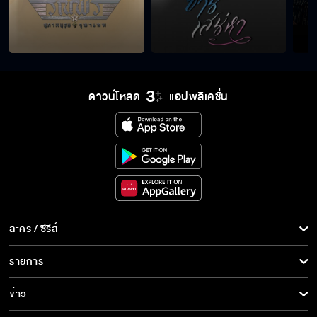
อย่ามายุ่งกับฉันอีก
ไม่มีใครลืมรักแรกได้หรอก
ดาวน์โหลด
แอปพลิเคชั่น
ปฏิบัติกับทุกคนเหมือนกัน
ซ่านเสน่หา มันแรงส์ ฟาดไม่หยุด ฉุดไม่อยู่!
ละคร / ซีรีส์
ละคร/ซีรีส์
รายการ
ซีรีส์นานาชาติ
ผมรักเขาทุกลมหายใจ
รายการทั้งหมด
ข่าว
การ์ตูน & เกม
ข่าวทั้งหมด