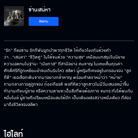
ซ่านเสน่หา
ผมจริงจังกับคุณตั้งแต่วันแรก
ติดตาม
มีลูกสาวเหมือนเอาส้วมไปวางไว้หน้าบ้าน
"รัก" ที่แผ่ซ่าน รักที่พันผูกนำพาทุกชีวิต ให้เกี่ยวโยงกันด้วยคำ
ว่า..."เสน่หา" “ชีวิตคู่” ไม่ได้จบด้วย “ความสุข” เหมือนบทสรุปในนิยาย 
ความอดทนในฐานะ “เมียทาส” ที่สามีอย่าง คมชาญ ไม่เคยเห็นคุณค่า 
ซ่านเสน่หา วันนี้เสนอตอนแรก
ศักดิ์ศรีที่ถูกเหยียบย่ำจนเกินรับไหว ลลิตา ผู้หญิงที่เคยอยู่ในกรอบของ “ลูก
ที่ดี” เธอเลือกเดินจากมาอย่างกล้าหาญ พร้อมคำตราหน้าว่า “หม้าย” 
ท่ามกลางการดูถูกของ ก้องเกียรติ พ่อที่คิดว่าลูกสาวไม่มีวันเสนอหน้าขึ้น
ทำงานเทียบผู้ชาย หรือความตายจะเป็นสิ่งที่พ่อต้องการ จนกระทั่งได้พบกับ 
หมื่นไมล์ ผู้ชายที่เปรียบเหมือนลมใต้ปีก เป็นเพียงแสงสว่างหนึ่งเดียว ที่ส่อง
ผู้ชายจะเป็นใหญ่แค่ไหน รักผู้หญิงไม่ได้หรอ
มาถึงชีวิตของลลิตา
ซ่านเสน่หา
ไฮไลท์