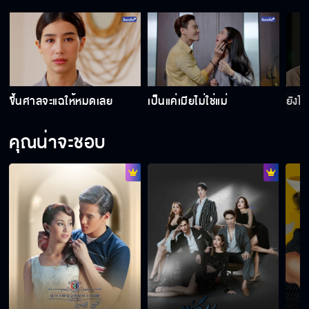
ผมไม่อยากให้ลูกสาวมีผัว 2 คน
เราเลิกกันเถอะ
ง
ขึ้นศาลจะแฉให้หมดเลย
เป็นแค่เมียไม่ใช่แม่
ยังไง
คุณน่าจะชอบ
คุณลุงไม่รู้จักลูกชายตัวเองหรอคะ
ผู้ชายคนไหนไม่รักก็โง่เต็มทน
ความสัมพันธ์ของจูบคือ คนที่ถูกจูบตอบสนอง
ใคร