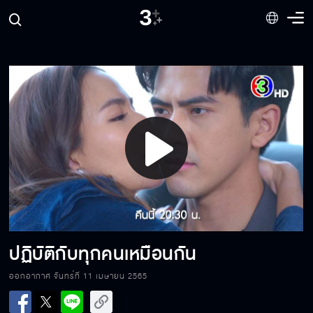
ผมไม่อยากให้ลูกสาวมีผัว 2 คน
เราเลิกกันเถอะ
Play
คุณลุงไม่รู้จักลูกชายตัวเองหรอคะ
Video
ผู้ชายคนไหนไม่รักก็โง่เต็มทน
ปฏิบัติกับทุกคนเหมือนกัน
ออกอากาศ จันทร์ที่ 11 เมษายน 2565
ความสัมพันธ์ของจูบคือ คนที่ถูกจูบตอบสนอง
ใคร