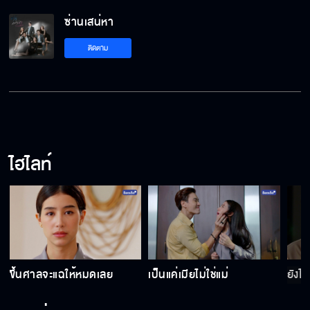
ซ่านเสน่หา
อีลูกเลว!!
ติดตาม
เราใช้ผู้ชายร่วมกัน
ไฮไลท์
เซ็นใบหย่า
ลูกสาวคุณชื่อลลิตาไม่ใช่อีเย็น
ง
ขึ้นศาลจะแฉให้หมดเลย
เป็นแค่เมียไม่ใช่แม่
ยังไง
ซ่านเสน่หา คืนนี้เสนอตอนแรก