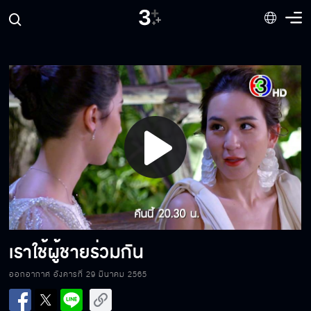
ความสัมพันธ์ของจูบคือ คนที่ถูกจูบตอบสนอง
ใคร
อย่ามายุ่งกับฉันอีก
Play
ไม่มีใครลืมรักแรกได้หรอก
Video
ปฏิบัติกับทุกคนเหมือนกัน
เราใช้ผู้ชายร่วมกัน
ออกอากาศ อังคารที่ 29 มีนาคม 2565
ซ่านเสน่หา มันแรงส์ ฟาดไม่หยุด ฉุดไม่อยู่!