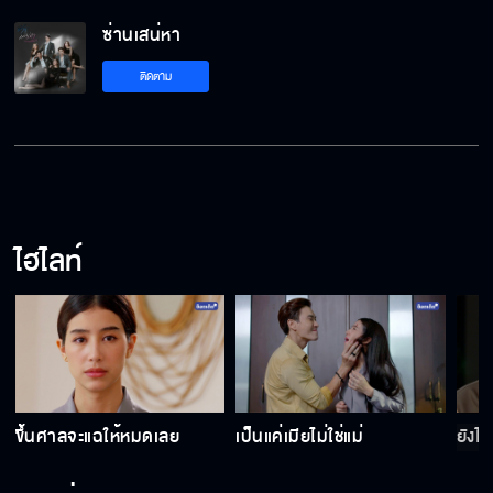
ซ่านเสน่หา
ซ่านเสน่หา คืนนี้เสนอตอนแรก
ติดตาม
เรื่องย่อละคร ซ่านเสน่หา May you love me?
ไฮไลท์
ซ่านเสน่หา เริ่ม 21 มีนาคมนี้
ซ่านเสน่หา เริ่ม 21 มีนาคมนี้
ง
ขึ้นศาลจะแฉให้หมดเลย
เป็นแค่เมียไม่ใช่แม่
ยังไง
ซ่านเสน่หา เร็วๆ นี้