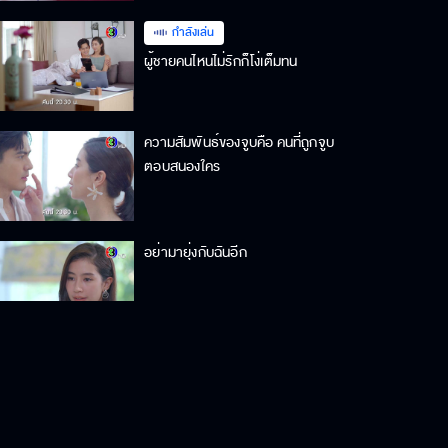
กำลังเล่น
ผู้ชายคนไหนไม่รักก็โง่เต็มทน
ความสัมพันธ์ของจูบคือ คนที่ถูกจูบ
ตอบสนองใคร
อย่ามายุ่งกับฉันอีก
ไม่มีใครลืมรักแรกได้หรอก