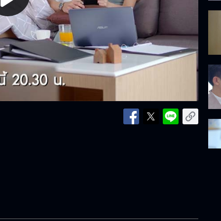
lay
ideo