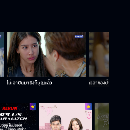
ปฏิบัติกับทุกคนเหมือนกัน
ซ่านเสน่หา มันแรงส์ ฟาดไม่หยุด ฉุดไม่
อยู่!
ผมรักเขาทุกลมหายใจ
ไม่เอาปืนมายิงก็บุญแล้ว
เวลาของป๊าหยุดเดินม
อีลูกเลว!!