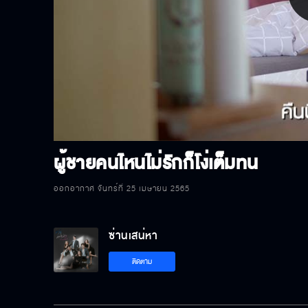
P
V
ผู้ชายคนไหนไม่รักก็โง่เต็มทน
ออกอากาศ จันทร์ที่ 25 เมษายน 2565
ซ่านเสน่หา
ติดตาม