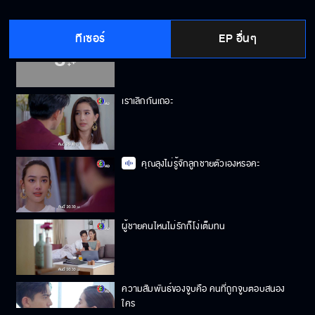
ทีเซอร์
EP อื่นๆ
ผมไม่อยากให้ลูกสาวมีผัว 2 คน
เราเลิกกันเถอะ
คุณลุงไม่รู้จักลูกชายตัวเองหรอคะ
ผู้ชายคนไหนไม่รักก็โง่เต็มทน
ความสัมพันธ์ของจูบคือ คนที่ถูกจูบตอบสนอง
ใคร