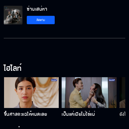
ซ่านเสน่หา
อย่ามายุ่งกับฉันอีก
ติดตาม
ไม่มีใครลืมรักแรกได้หรอก
ไฮไลท์
ปฏิบัติกับทุกคนเหมือนกัน
ซ่านเสน่หา มันแรงส์ ฟาดไม่หยุด ฉุดไม่อยู่!
ง
ขึ้นศาลจะแฉให้หมดเลย
เป็นแค่เมียไม่ใช่แม่
ยังไง
ผมรักเขาทุกลมหายใจ