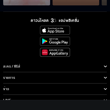
ถึงเวลาของ 4 ลิงแห่งจุฑาเทพแล้ว
ดาวน์โหลด
แอปพลิเคชั่น
ขอบคุณสำหรับความหวังดีที่มีให้ฟ้า
ไม่ไว้ใจพี่งั้นเหรอ
ละคร / ซีรีส์
ละคร/ซีรีส์
รายการ
ซีรีส์นานาชาติ
ใกล้แล้วฟ้า ใกล้จะได้หอนแล้ว
รายการทั้งหมด
ข่าว
การ์ตูน & เกม
ข่าวทั้งหมด
LIVE
ถ้าเป็นลูกคนเดียวก็ไม่ต้องเสียสละให้ใคร
รายการข่าว
ทีวีออนไลน์