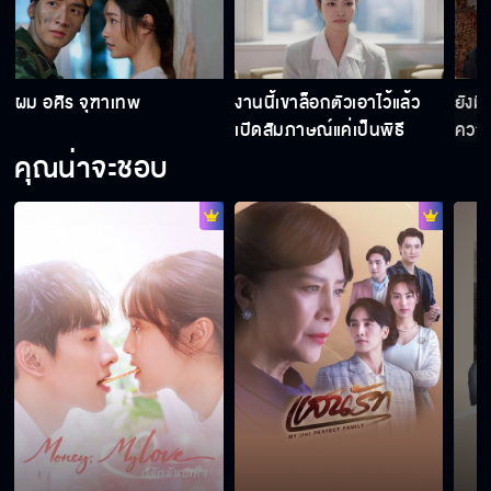
คน
แผนของฟ้าคือมาปั่นหัวพี่น้องจุฑาเทพให้เขา
ผม อศิร จุฑาเทพ
งานนี้เขาล็อกตัวเอาไว้แล้ว
ยังมี
ทะเลาะกันงั้นเหรอ
เปิดสัมภาษณ์แค่เป็นพิธี
ความ
คุณน่าจะชอบ
ความรักของเราไม่ควรอยู่บนความเจ็บปวดของ
ใคร
ถ้าคุณเพชรชอบใครสักคน แล้วเขาไม่เป็นอย่างที่
คิด ยังจะชอบอยู่มั้ยคะ
ผมยืนยันว่า ผมไม่ให้คุณออก
สักวันฟ้าจะลืมมันได้เอง เชื่อแม่นะ