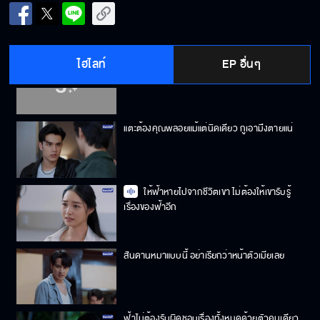
ทุกอย่างที่เขาทำคือแผนที่จะเอาคืนพวกเราเท่านั้น
เอง
ไฮไลท์
EP อื่นๆ
คุณอศิร ยังเต็มใจที่จะหมั้นกับ คุณชาลิสา อยู่หรือ
เปล่า
แตะต้องคุณพลอยแม้แต่นิดเดียว กูเอามึงตายแน่
ให้ฟ้าหายไปจากชีวิตเขา ไม่ต้องให้เขารับรู้
เรื่องของฟ้าอีก
สันดานหมาแบบนี้ อย่าเรียกว่าหน้าตัวเมียเลย
ฟ้าไม่ต้องรับผิดชอบเรื่องทั้งหมดด้วยตัวคนเดียว