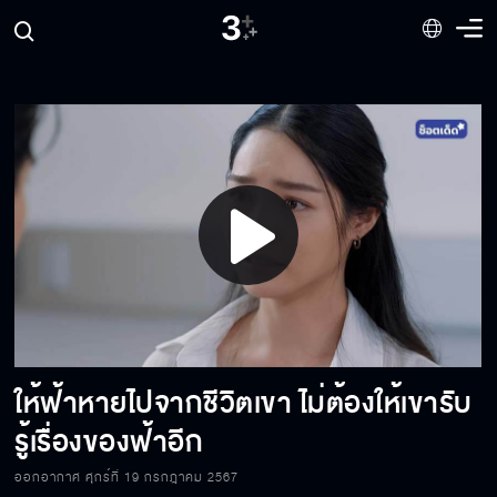
ถ้าเขาได้ใช้ชีวิตหรูหรา เขาอาจจะลดความแค้นลง
บ้าง
อย่างน้อยระหว่างเราก็ควรมีสักคนที่สมหวัง
มันเจ็บตรงที่ทุกคนบอกว่าคุณรักผม แต่ผมไม่
เคยได้ยินจากปากของคุณเลย
Play
หวังว่าจะชอบสร้อยเส้นนี้นะครับ คุณคนสำคัญ
Video
ให้ฟ้าหายไปจากชีวิตเขา ไม่ต้องให้เขารับ
เลิกทำตัวโง่ ไร้เหตุผลเป็นพระเอกละคร แล้วกลับ
ไปง้อเขาซะ
รู้เรื่องของฟ้าอีก
ออกอากาศ ศุกร์ที่ 19 กรกฎาคม 2567