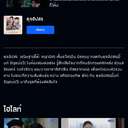
ก็ได้นะ
ดุจอัปสร
พี่ชายแบบไหนเขาทำแบบนี้กัน
ติดตาม
หวังจะรวยด้วยเงินคนอื่น หน้าด้านสุด ๆ
ดุจอัปสร  อณิษฐา(ติ๊ต๊ะ ชญานิศ) เห็นชวิศ(มีน นิชคุณ) กอดกับดุจอัปสร(มิ้
นท์ รัญชน์รวี) ในห้องสองต่อสอง รู้สึกเสียใจมากที่คนรักทรยศหักหลัง ส่วนส
รัช(แคร์ วงศ์วชิรา) แอบวางยาชาลิสา(ซีน ภัสธรากรณ์) เพื่อหวังรวบหัวรวบ
ถ้ามันยังเป็นอยู่แบบนี้ คนที่ต้องพบหมอน่าจะเป็น
หาง ในขณะที่ความสัมพันธ์ระหว่าง อศิร(กองทัพ พีค) กับ ดุจอัปสร(มิ้นท์ 
ฟ้า
รัญชน์รวี) มาถึงจุดที่ต้องตัดสินใจ
ฟ้าไม่สงสารคุณเพชรเหรอ
ไฮไลท์
งั้นเรามาเล่นละครกันมั้ย ว่าเราติดเกาะกันอยู่สอง