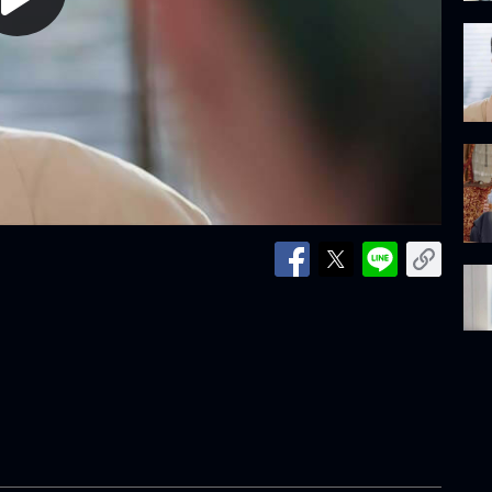
lay
ideo