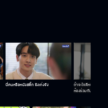
นี่คนหรือหนังสติ๊ก ยิงเก่งจัง
ถ้าจะใจดีหน่อยก็คิดเส
ห้องร่วมกัน