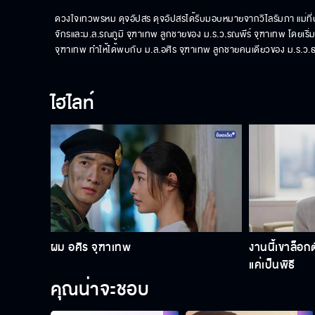
ดวงใจเทวพรหม ดุจอัปสร ดุจอัปสรได้รับมอบหมายจากวิไลรัมภา แม่ที่ป
จักรและม.ล.รณภูมิ จุฑาเทพ ลูกชายของ ม.ร.ว.รณพีร์ จุฑาเทพ โดยเริ่มจ
จุฑาเทพ ทำให้ได้พบกับ ม.ล.อศิร จุฑาเทพ ลูกชายคนเดียวของ ม.ร.ว.ธรา
ไฮไลท์
ผม อศิร จุฑาเทพ
งานนี้เขาล็อก
แค่เป็นพิธี
คุณน่าจะชอบ