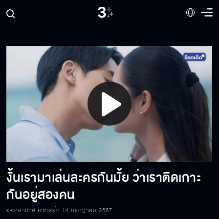
แตะต้องคุณพลอยแม้แต่นิดเดียว กูเอามึงตายแน่
ให้ฟ้าหายไปจากชีวิตเขา ไม่ต้องให้เขารับรู้เรื่อง
ของฟ้าอีก
สันดานหมาแบบนี้ อย่าเรียกว่าหน้าตัวเมียเลย
Play
ฟ้าไม่ต้องรับผิดชอบเรื่องทั้งหมดด้วยตัวคนเดียว
Video
ก็ได้นะ
งั้นเรามาเล่นละครกันมั้ย ว่าเราติดเกาะ
พี่ชายแบบไหนเขาทำแบบนี้กัน
กันอยู่สองคน
ออกอากาศ อาทิตย์ที่ 14 กรกฎาคม 2567