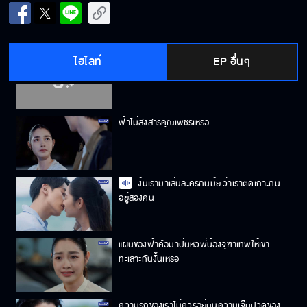
หวังจะรวยด้วยเงินคนอื่น หน้าด้านสุด ๆ
ไฮไลท์
EP อื่นๆ
ถ้ามันยังเป็นอยู่แบบนี้ คนที่ต้องพบหมอน่าจะเป็น
ฟ้า
ฟ้าไม่สงสารคุณเพชรเหรอ
งั้นเรามาเล่นละครกันมั้ย ว่าเราติดเกาะกัน
อยู่สองคน
แผนของฟ้าคือมาปั่นหัวพี่น้องจุฑาเทพให้เขา
ทะเลาะกันงั้นเหรอ
ความรักของเราไม่ควรอยู่บนความเจ็บปวดของ