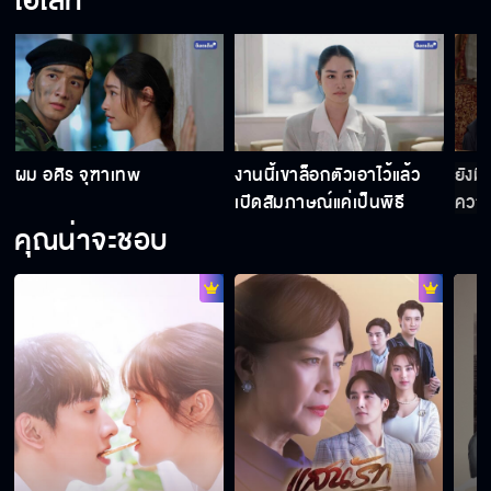
ไฮไลท์
ไม่ไว้ใจพี่งั้นเหรอ
ผม อศิร จุฑาเทพ
งานนี้เขาล็อกตัวเอาไว้แล้ว
ยังมี
ใกล้แล้วฟ้า ใกล้จะได้หอนแล้ว
เปิดสัมภาษณ์แค่เป็นพิธี
ความ
คุณน่าจะชอบ
ถ้าเป็นลูกคนเดียวก็ไม่ต้องเสียสละให้ใคร
ผมไม่ได้หวงไวน์ แต่ผมห่วงคุณ
อยากจะเป็นผู้หญิงแบบเพียงขวัญงั้นเหรอ