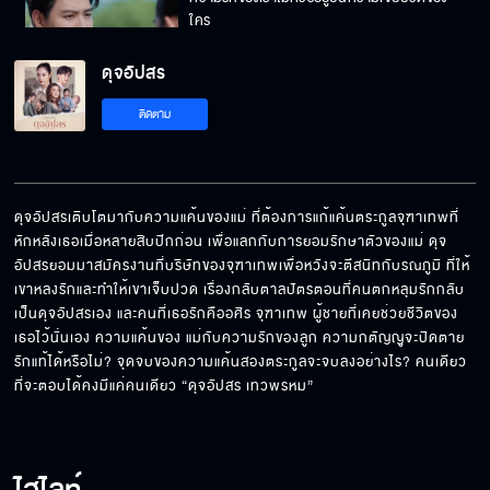
ใคร
ดุจอัปสร
ถ้าคุณเพชรชอบใครสักคน แล้วเขาไม่เป็นอย่างที่
ติดตาม
คิด ยังจะชอบอยู่มั้ยคะ
ผมยืนยันว่า ผมไม่ให้คุณออก
ดุจอัปสรเติบโตมากับความแค้นของแม่ ที่ต้องการแก้แค้นตระกูลจุฑาเทพที่
หักหลังเธอเมื่อหลายสิบปีกก่อน เพื่อแลกกับการยอมรักษาตัวของแม่ ดุจ
อัปสรยอมมาสมัครงานที่บริษัทของจุฑาเทพเพื่อหวังจะตีสนิทกับรณภูมิ ที่ให้
สักวันฟ้าจะลืมมันได้เอง เชื่อแม่นะ
เขาหลงรักและทำให้เขาเจ็บปวด เรื่องกลับตาลปัตรตอนที่คนตกหลุมรักกลับ
เป็นดุจอัปสรเอง และคนที่เธอรักคืออศิร จุฑาเทพ ผู้ชายที่เคยช่วยชีวิตของ
เธอไว้นั่นเอง ความแค้นของ แม่กับความรักของลูก ความกตัญญูจะปิดตาย
รักแท้ได้หรือไม่? จุดจบของความแค้นสองตระกูลจะจบลงอย่างไร? คนเดียว
ถึงเวลาของ 4 ลิงแห่งจุฑาเทพแล้ว
ที่จะตอบได้คงมีแค่คนเดียว “ดุจอัปสร เทวพรหม”
ขอบคุณสำหรับความหวังดีที่มีให้ฟ้า