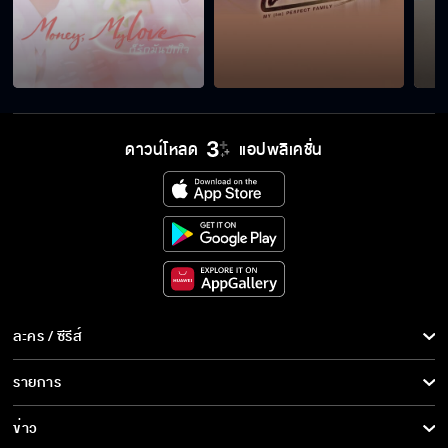
เขาว่าความรักก็ต้องพึ่งดวงครึ่งหนึ่งนะคะ
ดาวน์โหลด
แอปพลิเคชั่น
มีเรื่องไม่สบายใจก็บอกกันเถอะ ผมเป็นห่วง
มันจะจับแม่ส่งตำรวจ ทำไมต้องทำกันขนาดนี้
ด้วย
ละคร / ซีรีส์
ฟ้าเข้าใจแม่แล้ว ชีวิตที่ผ่านมาของแม่มันสวยงาม
เหมือนฝัน
ละคร/ซีรีส์
รายการ
ซีรีส์นานาชาติ
รายการทั้งหมด
ข่าว
อย่าเพิ่งรีบถอย ถ้ายังรู้ความจริงไม่หมด