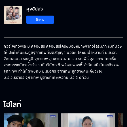
ดุจอัปสร EP.1[5/6]
ดุจอัปสร
ติดตาม
ดุจอัปสร EP.1[6/6]
ดวงใจเทวพรหม ดุจอัปสร ดุจอัปสรได้รับมอบหมายจากวิไลรัมภา แม่ที่ป่วย
ให้ไปแก้แค้นตระกูลจุฑาเทพที่ผิดสัญญาในอดีต โดยมีเป้าหมายที่ ม.ล.รณ
จักรและม.ล.รณภูมิ จุฑาเทพ ลูกชายของ ม.ร.ว.รณพีร์ จุฑาเทพ โดยเริ่ม
จากการสมัครเข้าทำงานที่บริษัทเจที พร็อบเพอร์ตี้ จำกัด หนึ่งในธุรกิจของ
จุฑาเทพ ทำให้ได้พบกับ ม.ล.อศิร จุฑาเทพ ลูกชายคนเดียวของ 
ม.ร.ว.ธราธร จุฑาเทพ ผู้ชายที่เคยเจอกันเมื่อ 2 ปีก่อน
ไฮไลท์