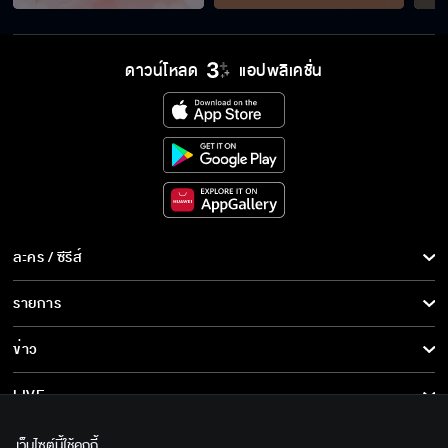
ดาวน์โหลด
แอปพลิเคชั่น
ละคร / ซีรีส์
ละคร/ซีรีส์
รายการ
ซีรีส์นานาชาติ
รายการทั้งหมด
ข่าว
การ์ตูน & เกม
ข่าวทั้งหมด
LIVE
รายการข่าว
ทีวีออนไลน์
เกี่ยวกับเรา
เว็บไซต์นี้ใช้คุกกี้