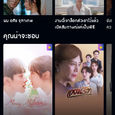
ผม อศิร จุฑาเทพ
งานนี้เขาล็อกตัวเอาไว้แล้ว
ยังมี
เปิดสัมภาษณ์แค่เป็นพิธี
ความ
คุณน่าจะชอบ