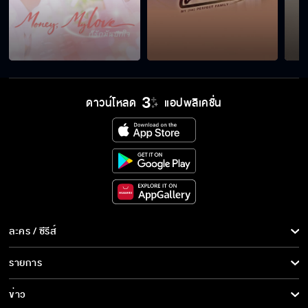
ด้วย
ฟ้าเข้าใจแม่แล้ว ชีวิตที่ผ่านมาของแม่มันสวยงาม
เหมือนฝัน
ดาวน์โหลด
แอปพลิเคชั่น
อย่าเพิ่งรีบถอย ถ้ายังรู้ความจริงไม่หมด
งอนเก่งที่สุดในโลก อย่าคิดว่าจะง้อนะ
ละคร / ซีรีส์
ผมอยากรู้จักคุณฟ้ามากกว่านี้ ถ้าพี่เพชรโอเค
ละคร/ซีรีส์
รายการ
ซีรีส์นานาชาติ
รายการทั้งหมด
ข่าว
เมื่อไหร่จะมารับฟ้าไปเที่ยวอีก