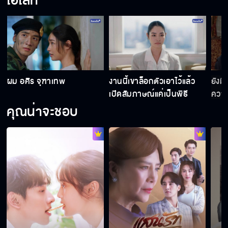
ไฮไลท์
ผมไม่ได้หวงไวน์ แต่ผมห่วงคุณ
ผม อศิร จุฑาเทพ
งานนี้เขาล็อกตัวเอาไว้แล้ว
ยังมี
อยากจะเป็นผู้หญิงแบบเพียงขวัญงั้นเหรอ
เปิดสัมภาษณ์แค่เป็นพิธี
ความ
คุณน่าจะชอบ
เขาว่าความรักก็ต้องพึ่งดวงครึ่งหนึ่งนะคะ
มีเรื่องไม่สบายใจก็บอกกันเถอะ ผมเป็นห่วง
มันจะจับแม่ส่งตำรวจ ทำไมต้องทำกันขนาดนี้