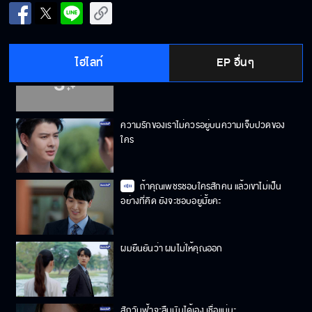
งั้นเรามาเล่นละครกันมั้ย ว่าเราติดเกาะกันอยู่สอง
คน
ไฮไลท์
EP อื่นๆ
แผนของฟ้าคือมาปั่นหัวพี่น้องจุฑาเทพให้เขา
ทะเลาะกันงั้นเหรอ
ความรักของเราไม่ควรอยู่บนความเจ็บปวดของ
ใคร
ถ้าคุณเพชรชอบใครสักคน แล้วเขาไม่เป็น
อย่างที่คิด ยังจะชอบอยู่มั้ยคะ
ผมยืนยันว่า ผมไม่ให้คุณออก
สักวันฟ้าจะลืมมันได้เอง เชื่อแม่นะ