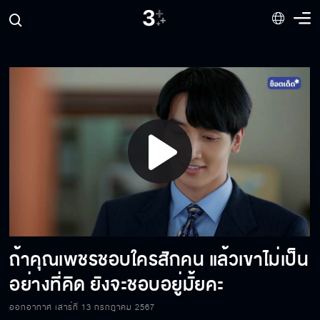
ฟ้าไม่ต้องรับผิดชอบเรื่องทั้งหมดด้วยตัวคนเดียว
ก็ได้นะ
พี่ชายแบบไหนเขาทำแบบนี้กัน
หวังจะรวยด้วยเงินคนอื่น หน้าด้านสุด ๆ
Play
ถ้ามันยังเป็นอยู่แบบนี้ คนที่ต้องพบหมอน่าจะเป็น
Video
ฟ้า
ถ้าคุณเพชรชอบใครสักคน แล้วเขาไม่เป็น
ฟ้าไม่สงสารคุณเพชรเหรอ
อย่างที่คิด ยังจะชอบอยู่มั้ยคะ
ออกอากาศ เสาร์ที่ 13 กรกฎาคม 2567