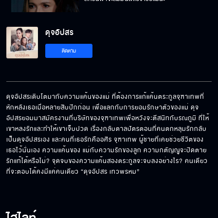
ดุจอัปสร
ถึงเวลาของ 4 ลิงแห่งจุฑาเทพแล้ว
ติดตาม
ขอบคุณสำหรับความหวังดีที่มีให้ฟ้า
ดุจอัปสรเติบโตมากับความแค้นของแม่ ที่ต้องการแก้แค้นตระกูลจุฑาเทพที่
หักหลังเธอเมื่อหลายสิบปีกก่อน เพื่อแลกกับการยอมรักษาตัวของแม่ ดุจ
อัปสรยอมมาสมัครงานที่บริษัทของจุฑาเทพเพื่อหวังจะตีสนิทกับรณภูมิ ที่ให้
ไม่ไว้ใจพี่งั้นเหรอ
เขาหลงรักและทำให้เขาเจ็บปวด เรื่องกลับตาลปัตรตอนที่คนตกหลุมรักกลับ
เป็นดุจอัปสรเอง และคนที่เธอรักคืออศิร จุฑาเทพ ผู้ชายที่เคยช่วยชีวิตของ
เธอไว้นั่นเอง ความแค้นของ แม่กับความรักของลูก ความกตัญญูจะปิดตาย
รักแท้ได้หรือไม่? จุดจบของความแค้นสองตระกูลจะจบลงอย่างไร? คนเดียว
ที่จะตอบได้คงมีแค่คนเดียว “ดุจอัปสร เทวพรหม”
ใกล้แล้วฟ้า ใกล้จะได้หอนแล้ว
ถ้าเป็นลูกคนเดียวก็ไม่ต้องเสียสละให้ใคร