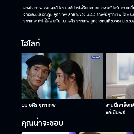
ดวงใจเทวพรหม ดุจอัปสร ดุจอัปสรได้รับมอบหมายจากวิไลรัมภา แม่ที่ป
จักรและม.ล.รณภูมิ จุฑาเทพ ลูกชายของ ม.ร.ว.รณพีร์ จุฑาเทพ โดยเริ่มจ
จุฑาเทพ ทำให้ได้พบกับ ม.ล.อศิร จุฑาเทพ ลูกชายคนเดียวของ ม.ร.ว.ธรา
ไฮไลท์
ผม อศิร จุฑาเทพ
งานนี้เขาล็อก
แค่เป็นพิธี
คุณน่าจะชอบ