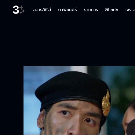
ละคร/ซีรีส์
ภาพยนตร์
รายการ
Shorts
เพลง