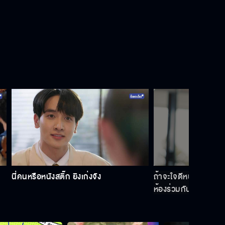
นี่คนหรือหนังสติ๊ก ยิงเก่งจัง
ถ้าจะใจดีหน่อยก็คิดเส
ห้องร่วมกัน