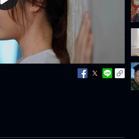
lay
ideo