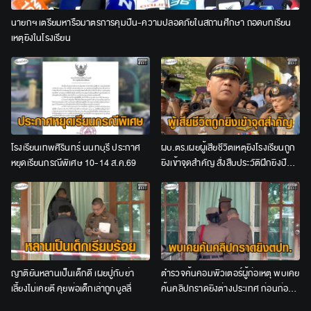
นายกฯ เตรียมหารือมาตรการคุมปืน-ความปลอดภัยในสถานศึกษา ถอดบทเรียน
เหตุยิงในโรงเรียน
โรงเรียนเทพศิรินทร์ นนทบุรี ประกาศ
ผบ.ตร.เผยผู้เสียชีวิตเหตุยิงโรงเรียนถูก
หยุดเรียนกรณีพิเศษ 10-14 ส.ค.69
ยิงเข้าจุดสำคัญ สั่งสืบประวัติฝึกยิงปืน
ก่อนก่อเหตุ
ญาติยันหลานเป็นเด็กดี เผยปู่กับย่า
ตำรวจค้นคอมพิวเตอร์ผู้ก่อเหตุ พบเคย
เลี้ยงไม่เคยตี คุยพ่อเด็กเล่าถูกบูลลี่
ค้นคลิปกราดยิงต่างประเทศ ก่อนก่อ
เหตุสลดยิงในโรงเรียน