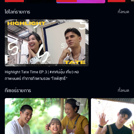
ไฮไลท์รายการ
ทั้งหมด
Highlight Tate Time EP.3 | #เทศน์อุ้ม เที่ยว หอ
ภาพยนตร์ ทำภารกิจตามรอย “ใจพิสุทธิ์“
ทีเซอร์รายการ
ทั้งหมด