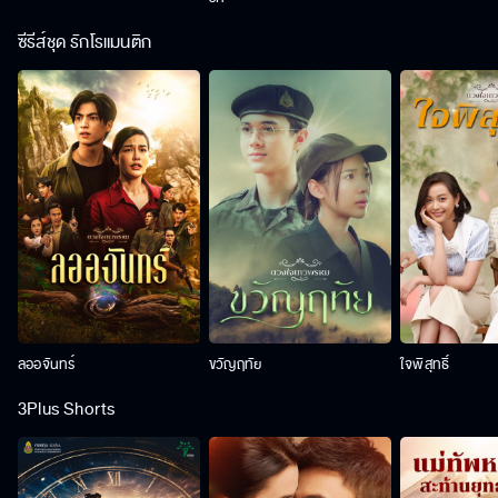
ซีรีส์ชุด รักโรแมนติก
ลออจันทร์
ขวัญฤทัย
ใจพิสุทธิ์
3Plus Shorts