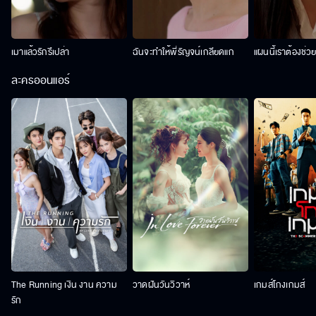
เมาแล้วรักรึเปล่า
ฉันจะทำให้พี่รัญจน์เกลียดแก
แผนนี้เราต้องช่ว
ละครออนแอร์
The Running เงิน งาน ความ
วาดฝันวันวิวาห์
เกมส์โกงเกมส์
รัก