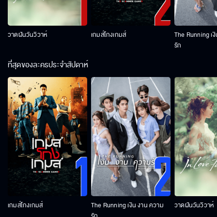
วาดฝันวันวิวาห์
เกมส์โกงเกมส์
The Running เง
รัก
ที่สุดของละครประจำสัปดาห์
เกมส์โกงเกมส์
The Running เงิน งาน ความ
วาดฝันวันวิวาห์
รัก