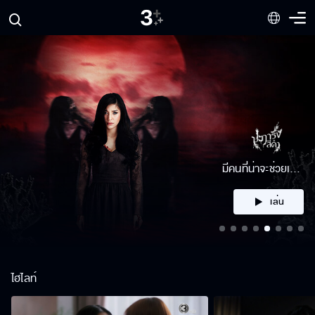
คลิก
ไฮไลท์