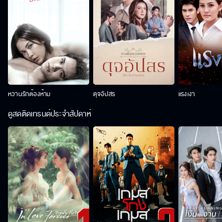
หวานรักต้องห้าม
ดุจอัปสร
แรงเงา
ดูสดติดเทรนด์ประจำสัปดาห์