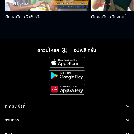
เปิดกองวิก 3 รักหักหลัง
เปิดกองวิก 3 ปิ่นอนงค์
ดาวน์โหลด
แอปพลิเคชั่น
ละคร / ซีรีส์
ละคร/ซีรีส์
รายการ
ซีรีส์นานาชาติ
รายการทั้งหมด
ข่าว