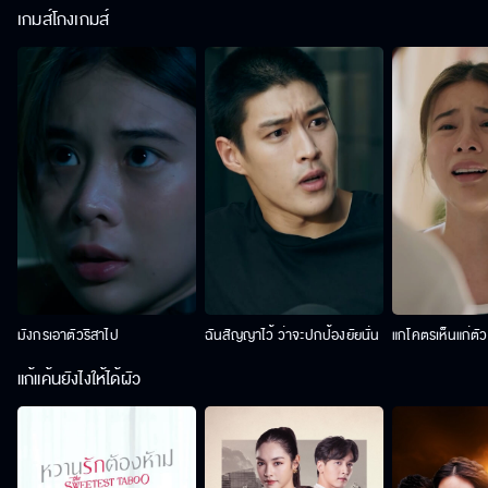
เกมส์โกงเกมส์
มังกรเอาตัวริสาไป
ฉันสัญญาไว้ ว่าจะปกป้องยัยนั่น
แกโคตรเห็นแก่ตั
แก้แค้นยังไงให้ได้ผัว