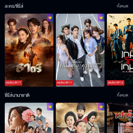
ละคร/ซีรีส์
ทั้งหมด
ตอนใหม่
EP.
17
ตอนใหม่
EP.
11
ตอนใหม่
EP.
13
ซีรีส์นานาชาติ
ทั้งหมด