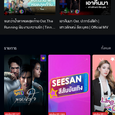
จนกว่าน้ำตาหยดสุดท้าย Ost.The
เอาคืนมา Ost. ปะการังสีดำ |
Running เงิน งาน ความรัก | Tinn |
เสาวลักษณ์ ลีละบุตร | Official MV
Official MV
รายการ
ทั้งหมด
ตอนใหม่
EP.
127
ตอนใหม่
EP.
1563
ตอนใหม่
EP.
11