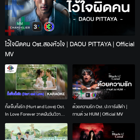
ไว้ใจผิดคน Ost.สองหัวใจ | DAOU PITTAYA | Official
MV
ทั้งเจ็บทั้งรัก (Hurt and Love) Ost.
ด้วยความรัก Ost. ปะการังสีดำ |
In Love Forever วาดฝันวันวิวาห์ |
กานต์ วง HUM | Official MV
Lingling Kwong x Orm
Kornnaphat | Official Karaoke