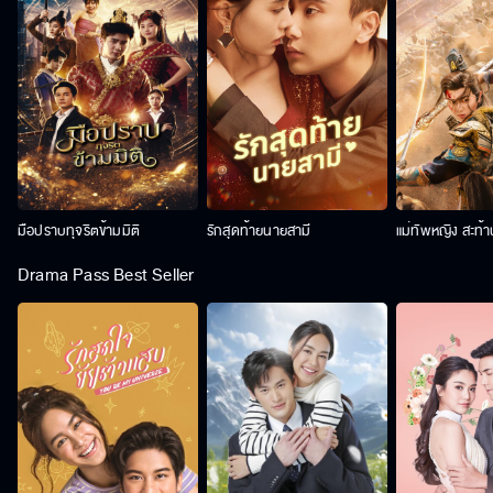
มือปราบทุจริตข้ามมิติ
รักสุดท้ายนายสามี
แม่ทัพหญิง สะท้
Drama Pass Best Seller